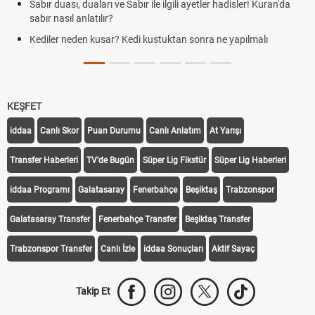
Sabır duası, duaları ve Sabır ile ilgili ayetler hadisler! Kuran'da
sabır nasıl anlatılır?
Kediler neden kusar? Kedi kustuktan sonra ne yapılmalı
KEŞFET
iddaa
Canlı Skor
Puan Durumu
Canlı Anlatım
At Yarışı
Transfer Haberleri
TV'de Bugün
Süper Lig Fikstür
Süper Lig Haberleri
iddaa Programı
Galatasaray
Fenerbahçe
Beşiktaş
Trabzonspor
Galatasaray Transfer
Fenerbahçe Transfer
Beşiktaş Transfer
Trabzonspor Transfer
Canlı İzle
iddaa Sonuçları
Aktif Sayaç
Takip Et