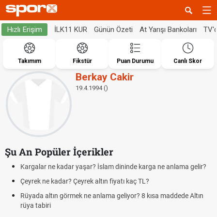
İLK11 KUR
Günün Özeti
At Yarışı Bankoları
TV'
Hızlı Erişim
Takımım
Fikstür
Puan Durumu
Canlı Skor
Berkay Cakir
19.4.1994 ()
Şu An Popüler İçerikler
Kargalar ne kadar yaşar? İslam dininde karga ne anlama gelir?
Çeyrek ne kadar? Çeyrek altın fiyatı kaç TL?
Rüyada altın görmek ne anlama geliyor? 8 kısa maddede Altın
rüya tabiri