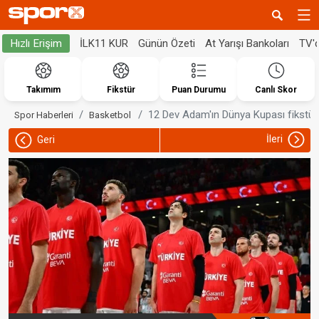
İLK11 KUR
Günün Özeti
At Yarışı Bankoları
TV'
Hızlı Erişim
Takımım
Fikstür
Puan Durumu
Canlı Skor
12 Dev Adam'ın Dünya Kupası fikstürü
Spor Haberleri
Basketbol
İleri
Geri