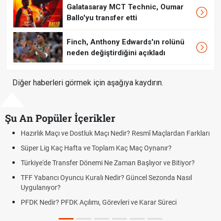
Galatasaray MCT Technic, Oumar
Ballo'yu transfer etti
Finch, Anthony Edwards'ın rolünü
neden değiştirdiğini açıkladı
Diğer haberleri görmek için aşağıya kaydırın.
Şu An Popüler İçerikler
Resmî Maçlardan Farkları
Puan Durumunda AG, OM ve Diğer Kısalt
Maç Oynanır?
Skor Ne Demek? Sporda Skor ve Sonuç K
Başlıyor ve Bitiyor?
Futbol Nasıl Oynanır? Temel Futbol Kurall
ncel Sezonda Nasıl
Deplasman Golü Kuralı Nedir? Hangi Or
Uygulanıyor?
e Karar Süreci
DGS Sonuçları Ne Zaman Açıklanacak 
Tarihini Duyurdu