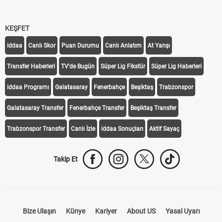
KEŞFET
iddaa
Canlı Skor
Puan Durumu
Canlı Anlatım
At Yarışı
Transfer Haberleri
TV'de Bugün
Süper Lig Fikstür
Süper Lig Haberleri
iddaa Programı
Galatasaray
Fenerbahçe
Beşiktaş
Trabzonspor
Galatasaray Transfer
Fenerbahçe Transfer
Beşiktaş Transfer
Trabzonspor Transfer
Canlı İzle
iddaa Sonuçları
Aktif Sayaç
Takip Et
Bize Ulaşın
Künye
Kariyer
About US
Yasal Uyarı