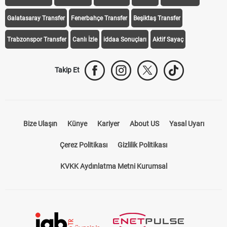
Galatasaray Transfer
Fenerbahçe Transfer
Beşiktaş Transfer
Trabzonspor Transfer
Canlı İzle
iddaa Sonuçları
Aktif Sayaç
Takip Et
Bize Ulaşın
Künye
Kariyer
About US
Yasal Uyarı
Çerez Politikası
Gizlilik Politikası
KVKK Aydınlatma Metni Kurumsal