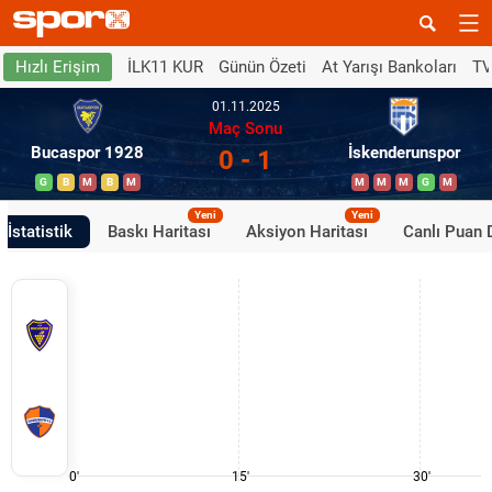
İLK11 KUR
Günün Özeti
At Yarışı Bankoları
TV
Hızlı Erişim
01.11.2025
Maç Sonu
Bucaspor 1928
İskenderunspor
0 - 1
G
B
M
B
M
M
M
M
G
M
Yeni
Yeni
İstatistik
Baskı Haritası
Aksiyon Haritası
Canlı Puan
0'
15'
30'