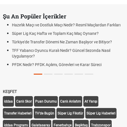
Şu An Popüler İçerikler
Hazırlık Maçı ve Dostluk Maçı Nedir? Resmî Maçlardan Farkları
Süper Lig Kaç Hafta ve Toplam Kaç Maç Oynanır?
Türkiye'de Transfer Dönemi Ne Zaman Başlıyor ve Bitiyor?
TFF Yabancı Oyuncu Kuralı Nedir? Güncel Sezonda Nasıl
Uygulanıyor?
PFDK Nedir? PFDK Açılımı, Görevleri ve Karar Süreci
KEŞFET
iddaa
Canlı Skor
Puan Durumu
Canlı Anlatım
At Yarışı
Transfer Haberleri
TV'de Bugün
Süper Lig Fikstür
Süper Lig Haberleri
iddaa Programı
Galatasaray
Fenerbahçe
Beşiktaş
Trabzonspor