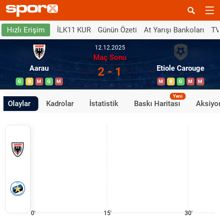
İLK11 KUR
Günün Özeti
At Yarışı Bankoları
TV
Hızlı Erişim
12.12.2025
Maç Sonu
Aarau
Etiole Carouge
2 - 1
G
B
M
G
M
M
B
G
M
M
Yeni
Olaylar
Kadrolar
İstatistik
Baskı Haritası
Aksiyon
0'
15'
30'