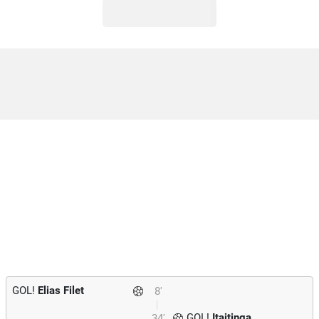
GOL!
Elias Filet
8'
GOL!
Itaitinga
34'