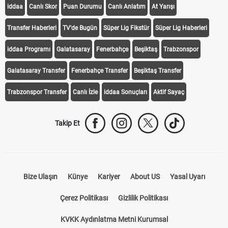
iddaa
Canlı Skor
Puan Durumu
Canlı Anlatım
At Yarışı
Transfer Haberleri
TV'de Bugün
Süper Lig Fikstür
Süper Lig Haberleri
iddaa Programı
Galatasaray
Fenerbahçe
Beşiktaş
Trabzonspor
Galatasaray Transfer
Fenerbahçe Transfer
Beşiktaş Transfer
Trabzonspor Transfer
Canlı İzle
iddaa Sonuçları
Aktif Sayaç
Takip Et
Bize Ulaşın
Künye
Kariyer
About US
Yasal Uyarı
Çerez Politikası
Gizlilik Politikası
KVKK Aydınlatma Metni Kurumsal