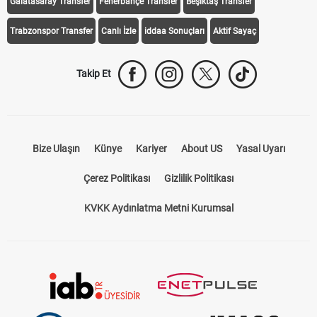
Galatasaray Transfer
Fenerbahçe Transfer
Beşiktaş Transfer
Trabzonspor Transfer
Canlı İzle
iddaa Sonuçları
Aktif Sayaç
Takip Et
Bize Ulaşın
Künye
Kariyer
About US
Yasal Uyarı
Çerez Politikası
Gizlilik Politikası
KVKK Aydınlatma Metni Kurumsal