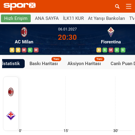
ANA SAYFA
İLK11 KUR
At Yarışı Bankoları
TV
Hızlı Erişim
06.01.2027
20:30
AC Milan
Fiorentina
B
B
M
G
M
B
G
M
G
G
Yeni
Yeni
İstatistik
Baskı Haritası
Aksiyon Haritası
Canlı Puan
0'
15'
30'