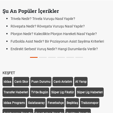
Şu An Popüler İçerikler
Trivela Nedir? Trivela Vuruşu Nasıl Yapılır?
Röveşata Nedir? Röveşata Vuruşu Nasıl Yapılır?
Plonjon Nedir? Kalecilikte Plonjon Hareketi Nasıl Yapılır?
Futbolda Asist Nedir? Bir Pozisyonun Asist Sayılma Kriterleri
Endirekt Serbest Vuruş Nedir? Hangi Durumlarda Verilir?
KEŞFET
iddaa
Canlı Skor
Puan Durumu
Canlı Anlatım
At Yarışı
Transfer Haberleri
TV'de Bugün
Süper Lig Fikstür
Süper Lig Haberleri
iddaa Programı
Galatasaray
Fenerbahçe
Beşiktaş
Trabzonspor