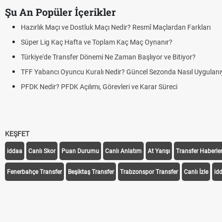
Şu An Popüler İçerikler
Hazırlık Maçı ve Dostluk Maçı Nedir? Resmî Maçlardan Farkları
Süper Lig Kaç Hafta ve Toplam Kaç Maç Oynanır?
Türkiye'de Transfer Dönemi Ne Zaman Başlıyor ve Bitiyor?
TFF Yabancı Oyuncu Kuralı Nedir? Güncel Sezonda Nasıl Uygulanı
PFDK Nedir? PFDK Açılımı, Görevleri ve Karar Süreci
KEŞFET
iddaa
Canlı Skor
Puan Durumu
Canlı Anlatım
At Yarışı
Transfer Haberler
Fenerbahçe Transfer
Beşiktaş Transfer
Trabzonspor Transfer
Canlı İzle
id