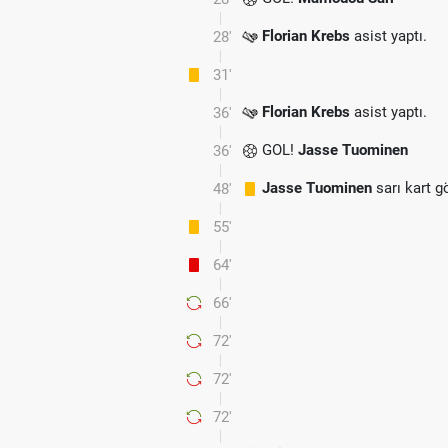
Florian Krebs
asist yaptı.
28'
31'
Florian Krebs
asist yaptı.
36'
GOL!
Jasse Tuominen
36'
Jasse Tuominen
sarı kart g
48'
55'
64'
66'
72'
72'
72'