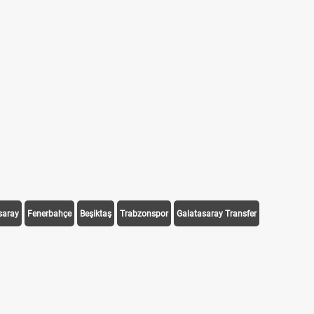
saray
Fenerbahçe
Beşiktaş
Trabzonspor
Galatasaray Transfer