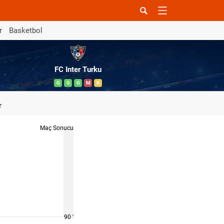
r
Basketbol
FC Inter Turku
G
G
G
M
B
r
Maç Sonucu
90 '