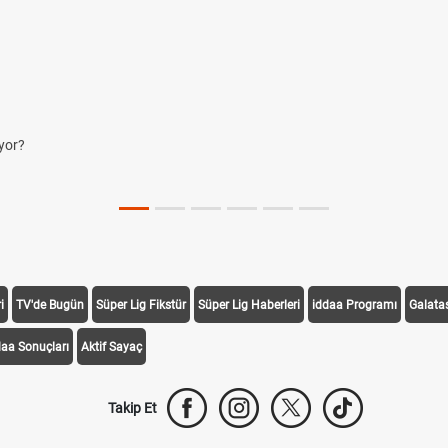
yor?
i
TV'de Bugün
Süper Lig Fikstür
Süper Lig Haberleri
iddaa Programı
Galata
daa Sonuçları
Aktif Sayaç
Takip Et