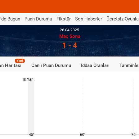
'de Bugün
Puan Durumu
Fikstür
Son Haberler
Ücretsiz Oyunla
26.04.2025
Maç Sonu
1 - 4
Yeni
n Haritası
Canlı Puan Durumu
İddaa Oranları
Tahminle
İlk Yarı
45'
60'
75'