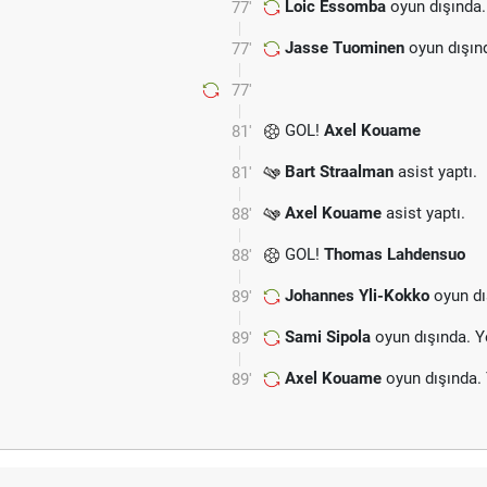
Loic Essomba
oyun dışında.
77'
Jasse Tuominen
oyun dışın
77'
77'
GOL!
Axel Kouame
81'
Bart Straalman
asist yaptı.
81'
Axel Kouame
asist yaptı.
88'
GOL!
Thomas Lahdensuo
88'
Johannes Yli-Kokko
oyun dı
89'
Sami Sipola
oyun dışında. Y
89'
Axel Kouame
oyun dışında.
89'