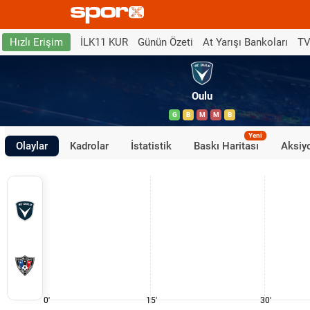
İLK11 KUR
Günün Özeti
At Yarışı Bankoları
TV
Hızlı Erişim
Oulu
G
B
M
M
B
Yeni
Olaylar
Kadrolar
İstatistik
Baskı Haritası
Aksiyo
0'
15'
30'