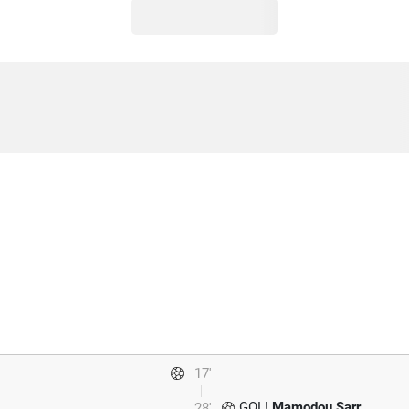
17'
GOL!
Mamodou Sarr
28'