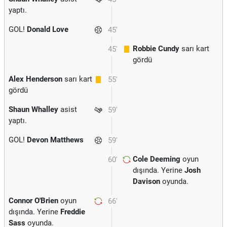
yaptı.
GOL!
Donald Love
45'
Robbie Cundy
sarı kart
45'
gördü
Alex Henderson
sarı kart
55'
gördü
Shaun Whalley
asist
59'
yaptı.
GOL!
Devon Matthews
59'
Cole Deeming
oyun
60'
dışında. Yerine
Josh
Davison
oyunda.
Connor O'Brien
oyun
66'
dışında. Yerine
Freddie
Sass
oyunda.