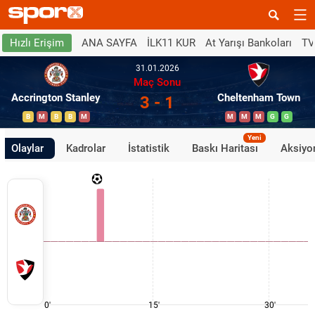
ANA SAYFA
İLK11 KUR
At Yarışı Bankoları
TV
Hızlı Erişim
31.01.2026
Maç Sonu
Accrington Stanley
Cheltenham Town
3 - 1
B
M
B
B
M
M
M
M
G
G
Yeni
Olaylar
Kadrolar
İstatistik
Baskı Haritası
Aksiyon
0'
15'
30'