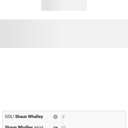
GOL!
Shaun Whalley
8'
Shaun Whalley
asist
45'