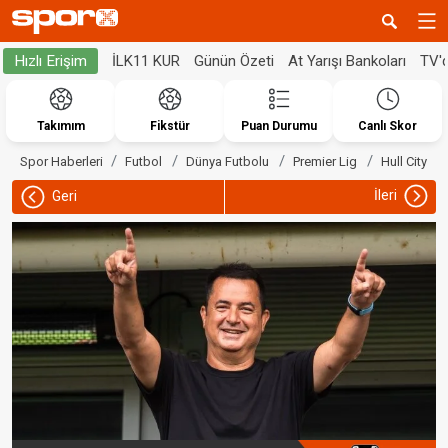
İLK11 KUR
Günün Özeti
At Yarışı Bankoları
TV'
Hızlı Erişim
Takımım
Fikstür
Puan Durumu
Canlı Skor
Spor Haberleri
Futbol
Dünya Futbolu
Premier Lig
Hull City
İleri
Geri