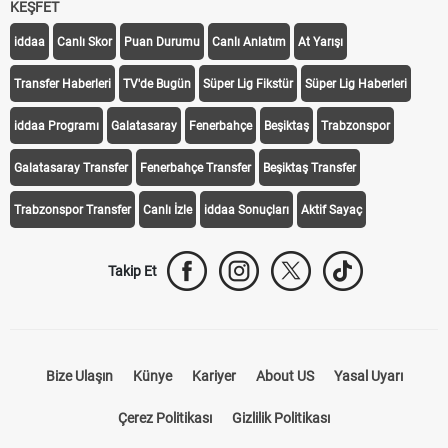
KEŞFET
iddaa
Canlı Skor
Puan Durumu
Canlı Anlatım
At Yarışı
Transfer Haberleri
TV'de Bugün
Süper Lig Fikstür
Süper Lig Haberleri
iddaa Programı
Galatasaray
Fenerbahçe
Beşiktaş
Trabzonspor
Galatasaray Transfer
Fenerbahçe Transfer
Beşiktaş Transfer
Trabzonspor Transfer
Canlı İzle
iddaa Sonuçları
Aktif Sayaç
Takip Et
Bize Ulaşın
Künye
Kariyer
About US
Yasal Uyarı