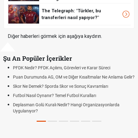
The Telegraph: "Türkler, bu
transferleri nasıl yapıyor?"
Diğer haberleri görmek için aşağıya kaydırın.
Şu An Popüler İçerikler
arar Süreci
DGS Sonuçları Ne Zaman Açıklanacak 202
Tarihini Duyurdu
malar Ne Anlama Gelir?
Mazota İndirim Var mı? Motorin Fiyatların
avramları
Hradec Kralove Beşiktaş maçı şifresiz canlı y
ları
Hradec Kralove Beşiktaş CANLI İZLE ŞİFRES
ganizasyonlarda
BJK)
Hradec Kralove Beşiktaş maçı şifresiz S Spor
Kralove BJK link