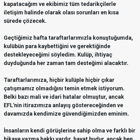
kapatacağım ve ekibimiz tüm tedarikçilerle
iletişim halinde olarak olası sorunları en kısa
sürede çözecek.
Geçtiğimiz hafta taraftarlarımızla konuştuğumda,
kulübün para kaybettiğini ve gerektiğinde
destekleyeceğimi söyledim. Kulüp, ihtiyaç
duyduğunda her zaman tam desteğimi alacaktır.
Taraftarlarımıza, hiçbir kulüple hiçbir çıkar
çatışmamız olmadığını temin etmek istiyorum.
Belki bazı mali ve idari hatalar olmuştur, ancak
EFL'nin itirazımıza anlayış göstereceğinden ve
davamızda kendimize güvendiğimizden eminim.
İnsanların kendi görüşlerine sahip olma ve farklı bir
hikaye yazma hakkı vardır, hayat budur, ancak ben