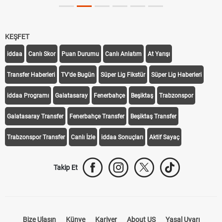
KEŞFET
iddaa
Canlı Skor
Puan Durumu
Canlı Anlatım
At Yarışı
Transfer Haberleri
TV'de Bugün
Süper Lig Fikstür
Süper Lig Haberleri
iddaa Programı
Galatasaray
Fenerbahçe
Beşiktaş
Trabzonspor
Galatasaray Transfer
Fenerbahçe Transfer
Beşiktaş Transfer
Trabzonspor Transfer
Canlı İzle
iddaa Sonuçları
Aktif Sayaç
Takip Et
Bize Ulaşın
Künye
Kariyer
About US
Yasal Uyarı
Çerez Politikası
Gizlilik Politikası