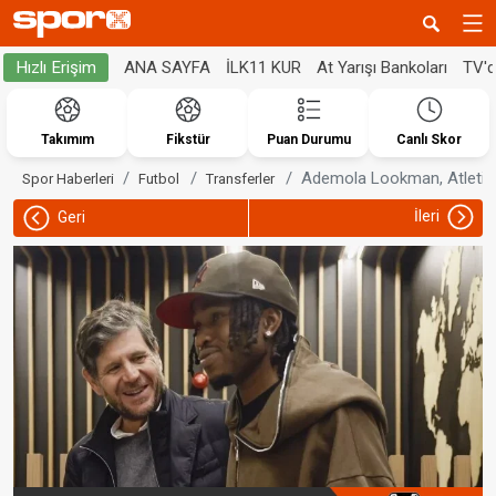
ANA SAYFA
İLK11 KUR
At Yarışı Bankoları
TV'
Hızlı Erişim
Takımım
Fikstür
Puan Durumu
Canlı Skor
Ademola Lookman, Atletico
Spor Haberleri
Futbol
Transferler
İleri
Geri