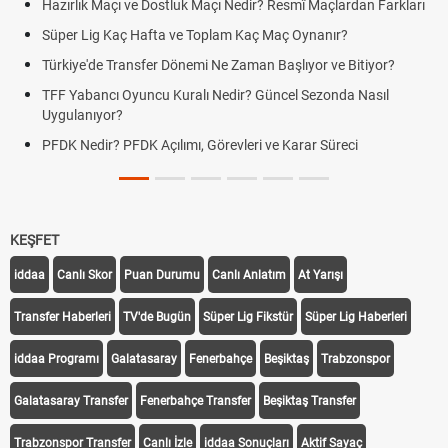
Hazırlık Maçı ve Dostluk Maçı Nedir? Resmî Maçlardan Farkları
Süper Lig Kaç Hafta ve Toplam Kaç Maç Oynanır?
Türkiye'de Transfer Dönemi Ne Zaman Başlıyor ve Bitiyor?
TFF Yabancı Oyuncu Kuralı Nedir? Güncel Sezonda Nasıl
Uygulanıyor?
PFDK Nedir? PFDK Açılımı, Görevleri ve Karar Süreci
KEŞFET
iddaa
Canlı Skor
Puan Durumu
Canlı Anlatım
At Yarışı
Transfer Haberleri
TV'de Bugün
Süper Lig Fikstür
Süper Lig Haberleri
iddaa Programı
Galatasaray
Fenerbahçe
Beşiktaş
Trabzonspor
Galatasaray Transfer
Fenerbahçe Transfer
Beşiktaş Transfer
Trabzonspor Transfer
Canlı İzle
iddaa Sonuçları
Aktif Sayaç