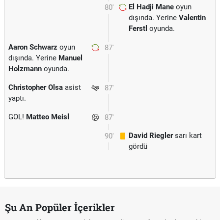
El Hadji Mane
oyun
80'
dışında. Yerine
Valentin
Ferstl
oyunda.
Aaron Schwarz
oyun
87'
dışında. Yerine
Manuel
Holzmann
oyunda.
Christopher Olsa
asist
87'
yaptı.
GOL!
Matteo Meisl
87'
David Riegler
sarı kart
90'
gördü
Şu An Popüler İçerikler