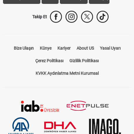
Takip Et
Bize Ulaşın
Künye
Kariyer
About US
Yasal Uyarı
Çerez Politikası
Gizlilik Politikası
KVKK Aydınlatma Metni Kurumsal