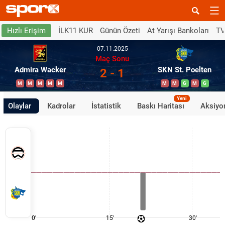
İLK11 KUR
Günün Özeti
At Yarışı Bankoları
TV
Hızlı Erişim
07.11.2025
Maç Sonu
Admira Wacker
SKN St. Poelten
2 - 1
M
M
M
M
M
M
M
G
M
G
Yeni
Olaylar
Kadrolar
İstatistik
Baskı Haritası
Aksiyon
0'
15'
30'