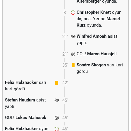
Altersberger
oyunda.
Christopher Knett
oyun
8'
dışında. Yerine
Marcel
Kurz
oyunda.
Winfred Amoah
asist
21'
yaptı.
GOL!
Marco Hausjell
21'
Sondre Skogen
sarı kart
35'
gördü
Felix Holzhacker
sarı
42'
kart gördü
Stefan Haudum
asist
45'
yaptı.
GOL!
Lukas Malicsek
45'
Felix Holzhacker
oyun
46'