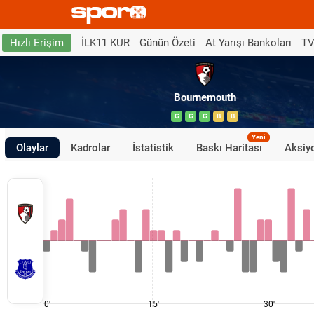
İLK11 KUR
Günün Özeti
At Yarışı Bankoları
TV
Hızlı Erişim
Bournemouth
G
G
G
B
B
Yeni
Olaylar
Kadrolar
İstatistik
Baskı Haritası
Aksiyo
0'
15'
30'