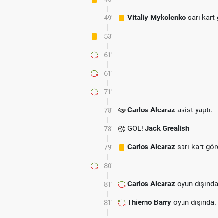
Vitaliy Mykolenko
sarı kart
49'
53'
61'
61'
71'
Carlos Alcaraz
asist yaptı.
78'
GOL!
Jack Grealish
78'
Carlos Alcaraz
sarı kart gör
79'
80'
Carlos Alcaraz
oyun dışında
81'
Thierno Barry
oyun dışında.
81'