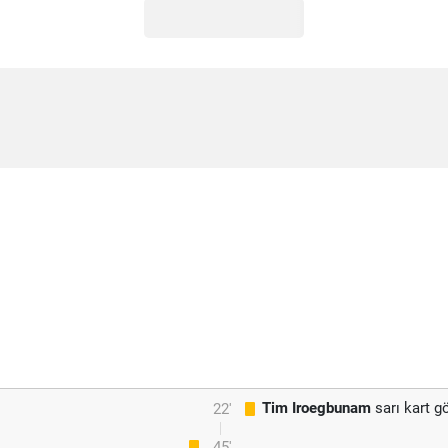
Tim Iroegbunam
sarı kart g
22'
45'