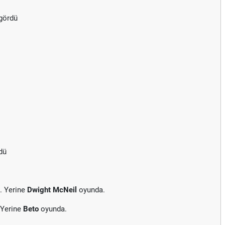
 gördü
dü
. Yerine
Dwight McNeil
oyunda.
 Yerine
Beto
oyunda.