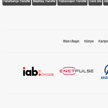
Fenerbahçe Transfer
Beşiktaş Transfer
Trabzonspor Transfer
Canlı İzle
id
Bize Ulaşın
Künye
Kariye