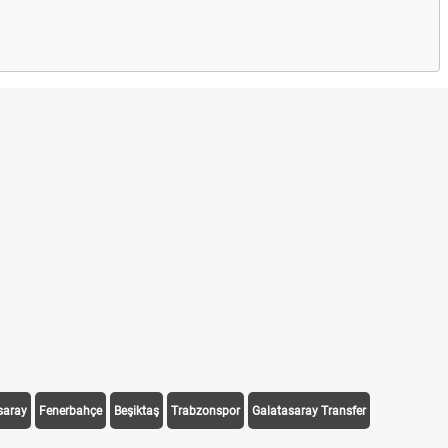
saray
Fenerbahçe
Beşiktaş
Trabzonspor
Galatasaray Transfer