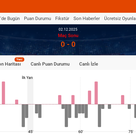
'de Bugün
Puan Durumu
Fikstür
Son Haberler
Ücretsiz Oyunla
02.12.2025
Maç Sonu
0 - 0
Yeni
n Haritası
Canlı Puan Durumu
Canlı İzle
İlk Yarı
45'
60'
75'