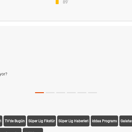
89'
yor?
i
TV'de Bugün
Süper Lig Fikstür
Süper Lig Haberleri
iddaa Programı
Galata