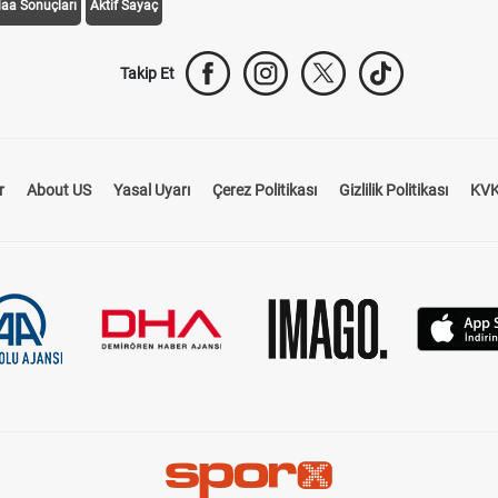
daa Sonuçları
Aktif Sayaç
Takip Et
r
About US
Yasal Uyarı
Çerez Politikası
Gizlilik Politikası
KVK