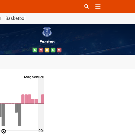
r
Basketbol
Everton
G
M
B
G
M
Maç Sonucu
90 '