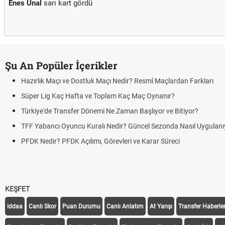
Enes Unal
sarı kart gördü
Şu An Popüler İçerikler
Hazırlık Maçı ve Dostluk Maçı Nedir? Resmî Maçlardan Farkları
Süper Lig Kaç Hafta ve Toplam Kaç Maç Oynanır?
Türkiye'de Transfer Dönemi Ne Zaman Başlıyor ve Bitiyor?
TFF Yabancı Oyuncu Kuralı Nedir? Güncel Sezonda Nasıl Uygulanı
PFDK Nedir? PFDK Açılımı, Görevleri ve Karar Süreci
KEŞFET
iddaa
Canlı Skor
Puan Durumu
Canlı Anlatım
At Yarışı
Transfer Haberler