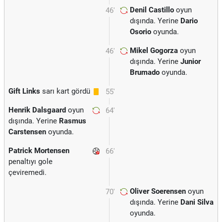
Denil Castillo
oyun
46'
dışında. Yerine
Dario
Osorio
oyunda.
Mikel Gogorza
oyun
46'
dışında. Yerine
Junior
Brumado
oyunda.
Gift Links
sarı kart gördü
55'
Henrik Dalsgaard
oyun
64'
dışında. Yerine
Rasmus
Carstensen
oyunda.
Patrick Mortensen
66'
penaltıyı gole
çeviremedi.
Oliver Soerensen
oyun
70'
dışında. Yerine
Dani Silva
oyunda.