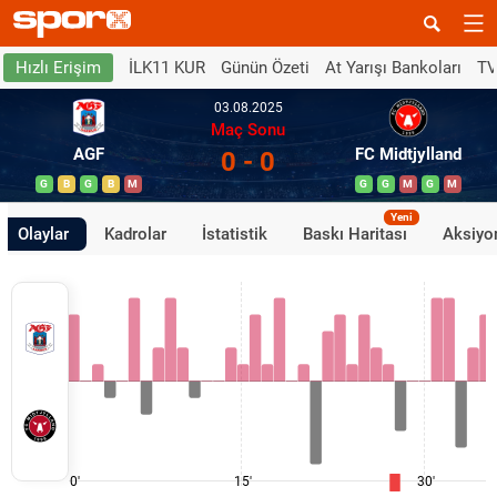
İLK11 KUR
Günün Özeti
At Yarışı Bankoları
TV
Hızlı Erişim
03.08.2025
Maç Sonu
AGF
FC Midtjylland
0 - 0
G
B
G
B
M
G
G
M
G
M
Yeni
Olaylar
Kadrolar
İstatistik
Baskı Haritası
Aksiyon
0'
15'
30'