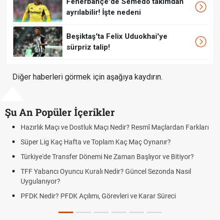
Fenerbahçe'de Semedo takımdan
ayrılabilir! İşte nedeni
Beşiktaş'ta Felix Uduokhai'ye
sürpriz talip!
Diğer haberleri görmek için aşağıya kaydırın.
Şu An Popüler İçerikler
 Maçlardan Farkları
Puan Durumunda AG, OM ve Diğer Kısaltmalar 
nanır?
Skor Ne Demek? Sporda Skor ve Sonuç Kavraml
or ve Bitiyor?
Futbol Nasıl Oynanır? Temel Futbol Kuralları
ezonda Nasıl
Deplasman Golü Kuralı Nedir? Hangi Organiza
Uygulanıyor?
r Süreci
DGS Sonuçları Ne Zaman Açıklanacak 2026? 
Tarihini Duyurdu