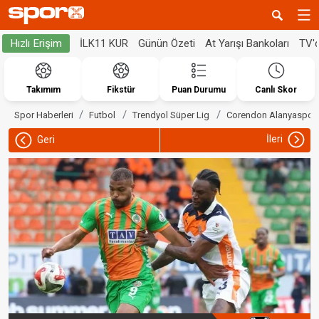
İLK11 KUR
Günün Özeti
At Yarışı Bankoları
TV'
Hızlı Erişim
Takımım
Fikstür
Puan Durumu
Canlı Skor
Spor Haberleri
Futbol
Trendyol Süper Lig
Corendon Alanyaspor
İleri
Geri