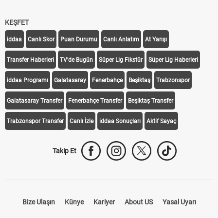
KEŞFET
iddaa
Canlı Skor
Puan Durumu
Canlı Anlatım
At Yarışı
Transfer Haberleri
TV'de Bugün
Süper Lig Fikstür
Süper Lig Haberleri
iddaa Programı
Galatasaray
Fenerbahçe
Beşiktaş
Trabzonspor
Galatasaray Transfer
Fenerbahçe Transfer
Beşiktaş Transfer
Trabzonspor Transfer
Canlı İzle
iddaa Sonuçları
Aktif Sayaç
Takip Et
Bize Ulaşın
Künye
Kariyer
About US
Yasal Uyarı