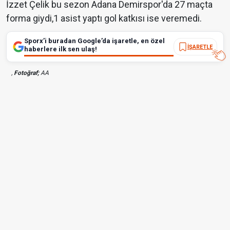
İzzet Çelik bu sezon Adana Demirspor'da 27 maçta
forma giydi,1 asist yaptı gol katkısı ise veremedi.
Sporx’i buradan Google’da işaretle, en özel
İŞARETLE
haberlere ilk sen ulaş!
,
Fotoğraf;
AA