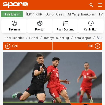
İLK11 KUR
Günün Özeti
At Yarışı Bankoları
TV'
Hızlı Erişim
Takımım
Fikstür
Puan Durumu
Canlı Skor
Alany
Spor Haberleri
Futbol
Trendyol Süper Lig
Antalyaspor
İleri
Geri