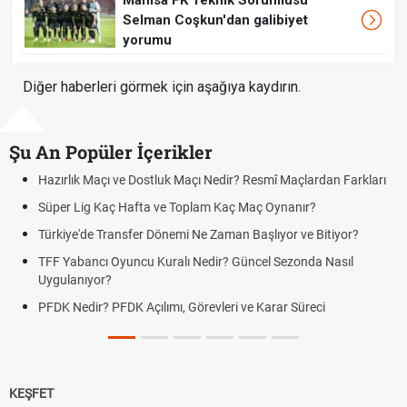
Manisa FK Teknik Sorumlusu
Selman Coşkun'dan galibiyet
yorumu
Diğer haberleri görmek için aşağıya kaydırın.
Şu An Popüler İçerikler
Hazırlık Maçı ve Dostluk Maçı Nedir? Resmî Maçlardan Farkları
Pua
Süper Lig Kaç Hafta ve Toplam Kaç Maç Oynanır?
Sko
Türkiye'de Transfer Dönemi Ne Zaman Başlıyor ve Bitiyor?
Fut
TFF Yabancı Oyuncu Kuralı Nedir? Güncel Sezonda Nasıl
Dep
Uygulanıyor?
Uyg
PFDK Nedir? PFDK Açılımı, Görevleri ve Karar Süreci
DGS
Tar