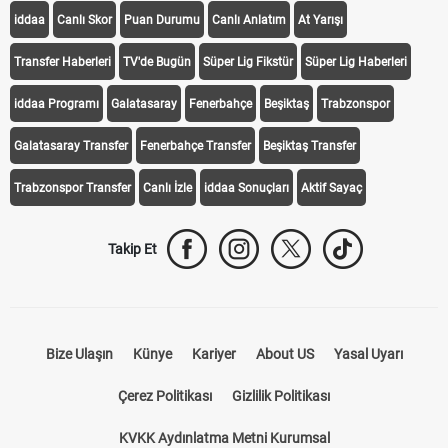
KEŞFET
iddaa
Canlı Skor
Puan Durumu
Canlı Anlatım
At Yarışı
Transfer Haberleri
TV'de Bugün
Süper Lig Fikstür
Süper Lig Haberleri
iddaa Programı
Galatasaray
Fenerbahçe
Beşiktaş
Trabzonspor
Galatasaray Transfer
Fenerbahçe Transfer
Beşiktaş Transfer
Trabzonspor Transfer
Canlı İzle
iddaa Sonuçları
Aktif Sayaç
Takip Et
Bize Ulaşın
Künye
Kariyer
About US
Yasal Uyarı
Çerez Politikası
Gizlilik Politikası