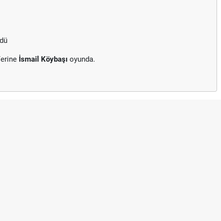
rdü
Yerine
İsmail Köybaşı
oyunda.