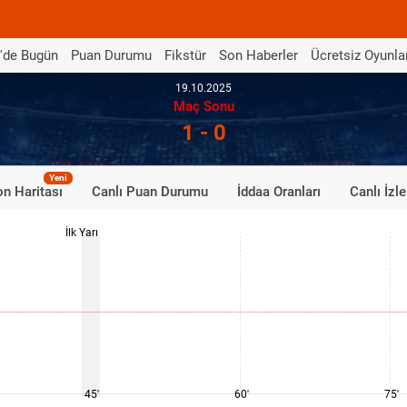
'de Bugün
Puan Durumu
Fikstür
Son Haberler
Ücretsiz Oyunla
19.10.2025
Maç Sonu
1 - 0
Yeni
n Haritası
Canlı Puan Durumu
İddaa Oranları
Canlı İzle
İlk Yarı
45'
60'
75'