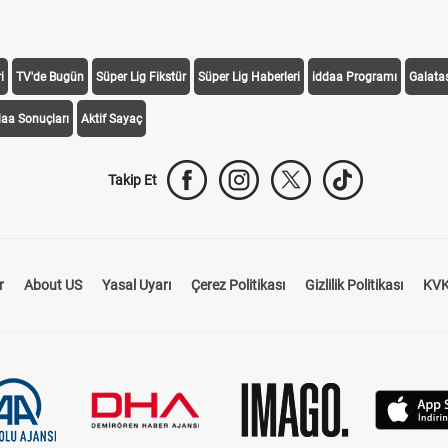
i
TV'de Bugün
Süper Lig Fikstür
Süper Lig Haberleri
iddaa Programı
Galata
daa Sonuçları
Aktif Sayaç
Takip Et
r
About US
Yasal Uyarı
Çerez Politikası
Gizlilik Politikası
KVK