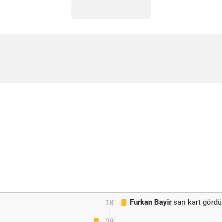
Furkan Bayir
sarı kart gördü
18'
29'