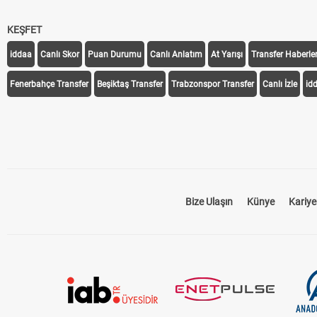
KEŞFET
iddaa
Canlı Skor
Puan Durumu
Canlı Anlatım
At Yarışı
Transfer Haberler
Fenerbahçe Transfer
Beşiktaş Transfer
Trabzonspor Transfer
Canlı İzle
id
Bize Ulaşın
Künye
Kariye