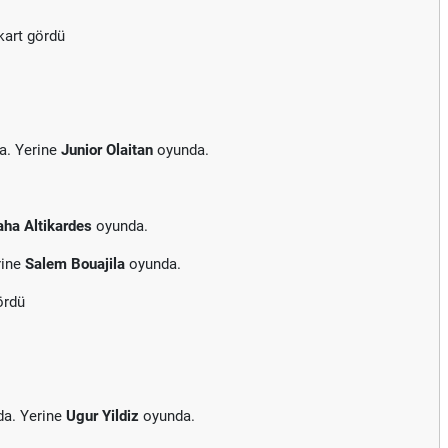
kart gördü
a. Yerine
Junior Olaitan
oyunda.
aha Altikardes
oyunda.
rine
Salem Bouajila
oyunda.
ördü
da. Yerine
Ugur Yildiz
oyunda.