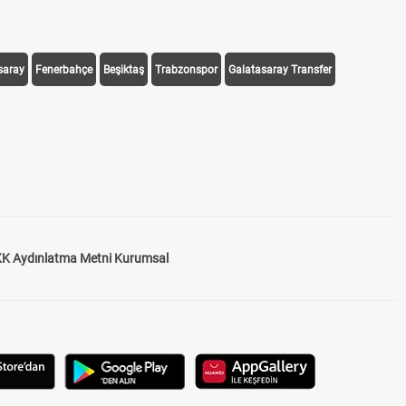
saray
Fenerbahçe
Beşiktaş
Trabzonspor
Galatasaray Transfer
K Aydınlatma Metni Kurumsal