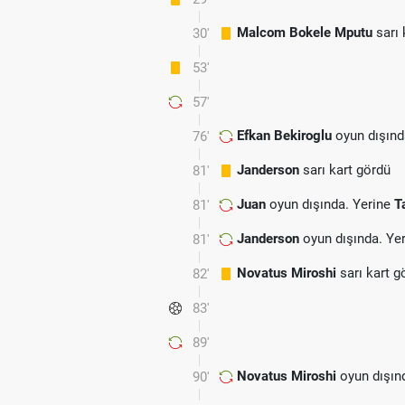
Malcom Bokele Mputu
sarı 
30'
53'
57'
Efkan Bekiroglu
oyun dışınd
76'
Janderson
sarı kart gördü
81'
Juan
oyun dışında. Yerine
T
81'
Janderson
oyun dışında. Ye
81'
Novatus Miroshi
sarı kart g
82'
83'
89'
Novatus Miroshi
oyun dışın
90'