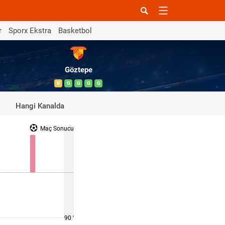
r
Sporx Ekstra
Basketbol
Göztepe
B
G
G
G
G
Hangi Kanalda
Maç Sonucu
90 '