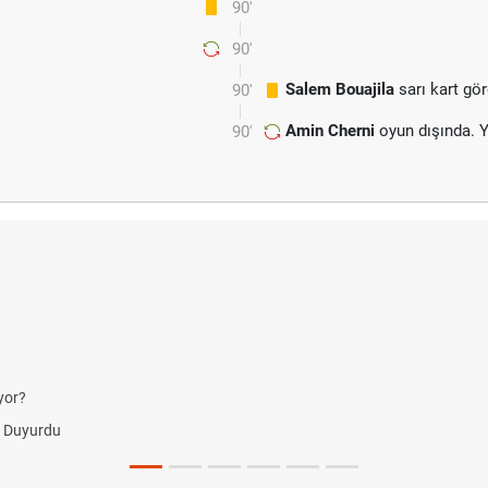
90'
90'
Salem Bouajila
sarı kart gö
90'
Amin Cherni
oyun dışında. 
90'
yor?
i Duyurdu