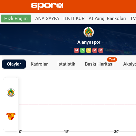
ANA SAYFA
İLK11 KUR
At Yarışı Bankoları
TV
Hızlı Erişim
Alanyaspor
M
G
B
M
M
Yeni
Olaylar
Kadrolar
İstatistik
Baskı Haritası
Aksiyo
0'
15'
30'