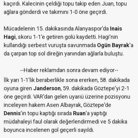
kaçırdı. Kalecinin çeldiği topu takip eden Juan, topu
ağlara gönderdi ve takımını 1-0 öne geçirdi.
Mücadelenin 15. dakikasında Alanyaspor'da
Inais
Hagi
, skoru 1-1'e getiren golü kaydetti. Hagi'nin
kullandığı serbest vuruşta savunmada
Ogün Bayrak
'a
da çarpan top sol direğin yanından ağlarla buluştu.
--Haber reklamdan sonra devam ediyor--
İlk yarı 1-1'lik beraberlikle sona ererken, 58. dakikada
oyuna giren
Janderson
, 59. dakikada Göztepe'yi 2-1
öne geçirdi. VAR'dan gelen uyarıü üzerine pozisyonu
inceleyen hakem Asen Albayrak, Göztepe'de
Dennis
'in topu kaptığı sırada
Ruan
'a yaptığı
müdahaleyi faul olarak değerlendirmedi ve 5 dakika
boyunca incelenen gol geçerli sayıldı.