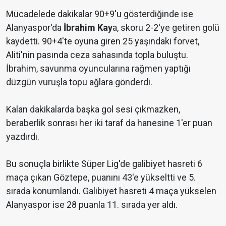
Mücadelede dakikalar 90+9'u gösterdiğinde ise
Alanyaspor'da
İbrahim Kay
a, skoru 2-2'ye getiren golü
kaydetti. 90+4'te oyuna giren 25 yaşındaki forvet,
Aliti'nin pasında ceza sahasında topla buluştu.
İbrahim, savunma oyuncularına rağmen yaptığı
düzgün vuruşla topu ağlara gönderdi.
Kalan dakikalarda başka gol sesi çıkmazken,
beraberlik sonrası her iki taraf da hanesine 1'er puan
yazdırdı.
Bu sonuçla birlikte Süper Lig'de galibiyet hasreti 6
maça çıkan Göztepe, puanını 43'e yükseltti ve 5.
sırada konumlandı. Galibiyet hasreti 4 maça yükselen
Alanyaspor ise 28 puanla 11. sırada yer aldı.