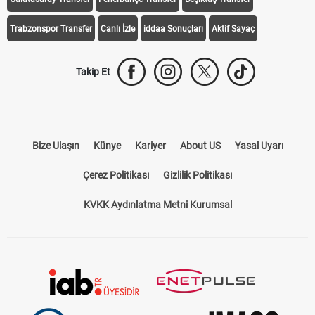
Trabzonspor Transfer
Canlı İzle
iddaa Sonuçları
Aktif Sayaç
Takip Et
Bize Ulaşın
Künye
Kariyer
About US
Yasal Uyarı
Çerez Politikası
Gizlilik Politikası
KVKK Aydınlatma Metni Kurumsal