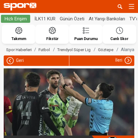
İLK11 KUR
Günün Özeti
At Yarışı Bankoları
TV'
Hızlı Erişim
Takımım
Fikstür
Puan Durumu
Canlı Skor
Alanyasp
Spor Haberleri
Futbol
Trendyol Süper Lig
Göztepe
İleri
Geri