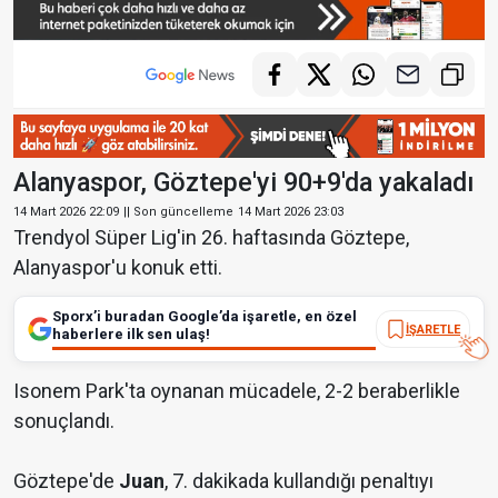
Alanyaspor, Göztepe'yi 90+9'da yakaladı
14 Mart 2026 22:09
|| Son güncelleme
14 Mart 2026 23:03
Trendyol Süper Lig'in 26. haftasında Göztepe,
Alanyaspor'u konuk etti.
Sporx’i buradan Google’da işaretle, en özel
İŞARETLE
haberlere ilk sen ulaş!
Isonem Park'ta oynanan mücadele, 2-2 beraberlikle
sonuçlandı.
Göztepe'de
Juan
, 7. dakikada kullandığı penaltıyı