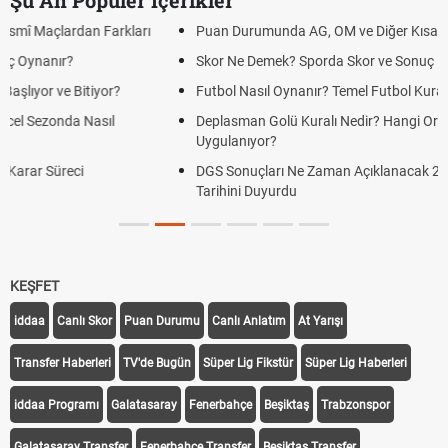
Şu An Popüler İçerikler
Puan Durumunda AG, OM ve Diğer Kısaltmalar Ne Anlama Gelir?
Skor Ne Demek? Sporda Skor ve Sonuç Kavramları
Futbol Nasıl Oynanır? Temel Futbol Kuralları
Deplasman Golü Kuralı Nedir? Hangi Organizasyonlarda
Uygulanıyor?
DGS Sonuçları Ne Zaman Açıklanacak 2026? ÖSYM Sonuç
Tarihini Duyurdu
KEŞFET
iddaa
Canlı Skor
Puan Durumu
Canlı Anlatım
At Yarışı
Transfer Haberleri
TV'de Bugün
Süper Lig Fikstür
Süper Lig Haberleri
iddaa Programı
Galatasaray
Fenerbahçe
Beşiktaş
Trabzonspor
Galatasaray Transfer
Fenerbahçe Transfer
Beşiktaş Transfer