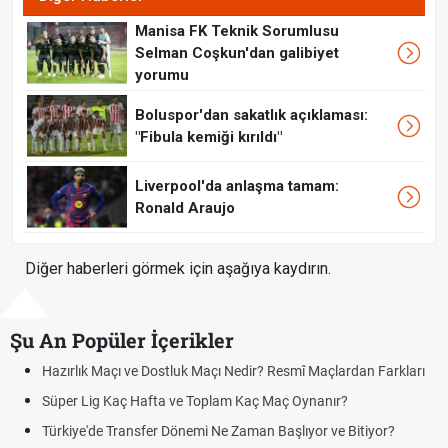
Manisa FK Teknik Sorumlusu
Selman Coşkun'dan galibiyet
yorumu
Boluspor'dan sakatlık açıklaması:
"Fibula kemiği kırıldı"
Liverpool'da anlaşma tamam:
Ronald Araujo
Diğer haberleri görmek için aşağıya kaydırın.
Şu An Popüler İçerikler
zırlık Maçı ve Dostluk Maçı Nedir? Resmî Maçlardan Farkları
Puan
üper Lig Kaç Hafta ve Toplam Kaç Maç Oynanır?
Skor
rkiye'de Transfer Dönemi Ne Zaman Başlıyor ve Bitiyor?
Futbo