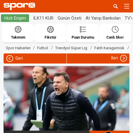
İLK11 KUR
Günün Özeti
At Yarışı Bankoları
TV'
Hızlı Erişim
Takımım
Fikstür
Puan Durumu
Canlı Skor
Spor Haberleri
Futbol
Trendyol Süper Lig
Fatih Karagümrük
İleri
Geri