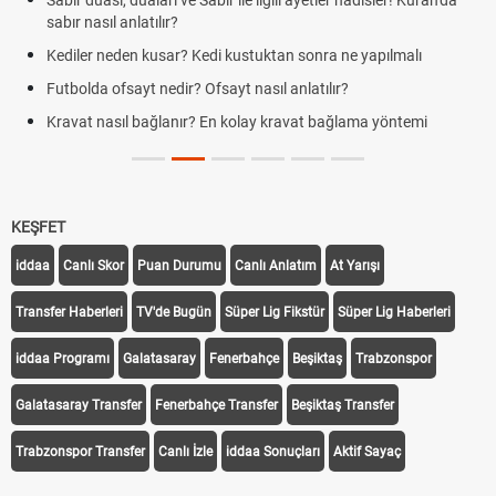
Sabır duası, duaları ve Sabır ile ilgili ayetler hadisler! Kuran'da
sabır nasıl anlatılır?
Kediler neden kusar? Kedi kustuktan sonra ne yapılmalı
Futbolda ofsayt nedir? Ofsayt nasıl anlatılır?
Kravat nasıl bağlanır? En kolay kravat bağlama yöntemi
KEŞFET
iddaa
Canlı Skor
Puan Durumu
Canlı Anlatım
At Yarışı
Transfer Haberleri
TV'de Bugün
Süper Lig Fikstür
Süper Lig Haberleri
iddaa Programı
Galatasaray
Fenerbahçe
Beşiktaş
Trabzonspor
Galatasaray Transfer
Fenerbahçe Transfer
Beşiktaş Transfer
Trabzonspor Transfer
Canlı İzle
iddaa Sonuçları
Aktif Sayaç