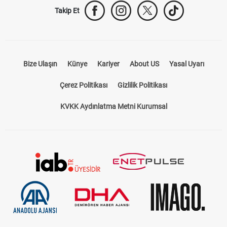
Takip Et
Bize Ulaşın
Künye
Kariyer
About US
Yasal Uyarı
Çerez Politikası
Gizlilik Politikası
KVKK Aydınlatma Metni Kurumsal