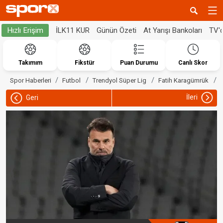
İLK11 KUR
Günün Özeti
At Yarışı Bankoları
TV'
Hızlı Erişim
Takımım
Fikstür
Puan Durumu
Canlı Skor
Spor Haberleri
Futbol
Trendyol Süper Lig
Fatih Karagümrük
İleri
Geri