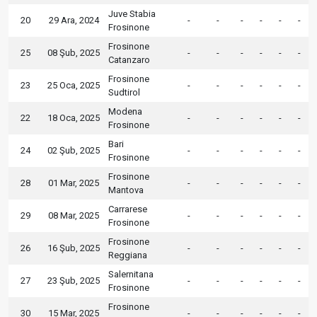
Juve Stabia
20
29 Ara, 2024
-
-
-
-
-
-
Frosinone
Frosinone
25
08 Şub, 2025
-
-
-
-
-
-
Catanzaro
Frosinone
23
25 Oca, 2025
-
-
-
-
-
-
Sudtirol
Modena
22
18 Oca, 2025
-
-
-
-
-
-
Frosinone
Bari
24
02 Şub, 2025
-
-
-
-
-
-
Frosinone
Frosinone
28
01 Mar, 2025
-
-
-
-
-
-
Mantova
Carrarese
29
08 Mar, 2025
-
-
-
-
-
-
Frosinone
Frosinone
26
16 Şub, 2025
-
-
-
-
-
-
Reggiana
Salernitana
27
23 Şub, 2025
-
-
-
-
-
-
Frosinone
Frosinone
30
15 Mar, 2025
-
-
-
-
-
-