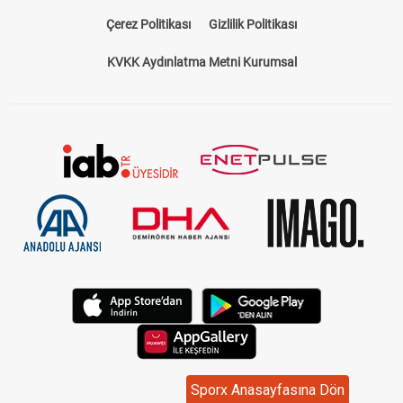
Çerez Politikası
Gizlilik Politikası
KVKK Aydınlatma Metni Kurumsal
Sporx Anasayfasına Dön