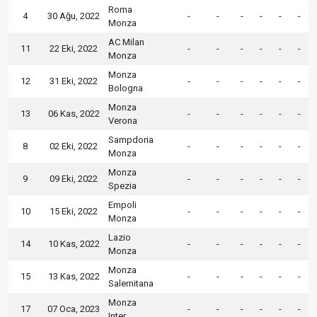
Roma
4
30 Ağu, 2022
-
-
-
-
-
-
Monza
AC Milan
11
22 Eki, 2022
-
-
-
-
-
-
Monza
Monza
12
31 Eki, 2022
-
-
-
-
-
-
Bologna
Monza
13
06 Kas, 2022
-
-
-
-
-
-
Verona
Sampdoria
8
02 Eki, 2022
-
-
-
-
-
-
Monza
Monza
9
09 Eki, 2022
-
-
-
-
-
-
Spezia
Empoli
10
15 Eki, 2022
-
-
-
-
-
-
Monza
Lazio
14
10 Kas, 2022
-
-
-
-
-
-
Monza
Monza
15
13 Kas, 2022
-
-
-
-
-
-
Salernitana
Monza
17
07 Oca, 2023
-
-
-
-
-
-
Inter