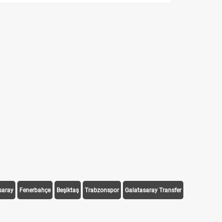
saray
Fenerbahçe
Beşiktaş
Trabzonspor
Galatasaray Transfer