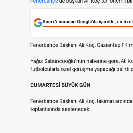
Fenerbahçe
'de başkan Ali Koç'tan önemli bir
Sporx’i buradan Google’da işaretle, en özel 
Fenerbahçe Başkanı Ali Koç, Gaziantep FK ma
Yağız Sabuncuoğlu'nun haberine göre, Ali K
futbolcularla özel görüşme yapacağı belirtild
CUMARTESİ BÜYÜK GÜN
Fenerbahçe Başkanı Ali Koç, takımın ardın
toplantısında seslenecek.