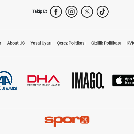
Takip Et
r
About US
Yasal Uyarı
Çerez Politikası
Gizlilik Politikası
KVK