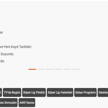
lar
 Yeni Kayıt Tarihleri
i Duyurdu
ihi
i
TV'de Bugün
Süper Lig Fikstür
Süper Lig Haberleri
iddaa Programı
Galata
daa Sonuçları
Aktif Sayaç