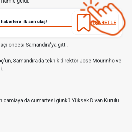
 hamle geldi.
haberlere ilk sen ulaş!
İŞARETLE
çı öncesi Samandıra'ya gitti.
oç'un, Samandıra'da teknik direktör Jose Mourinho ve
i.
dan camiaya da cumartesi günkü Yüksek Divan Kurulu