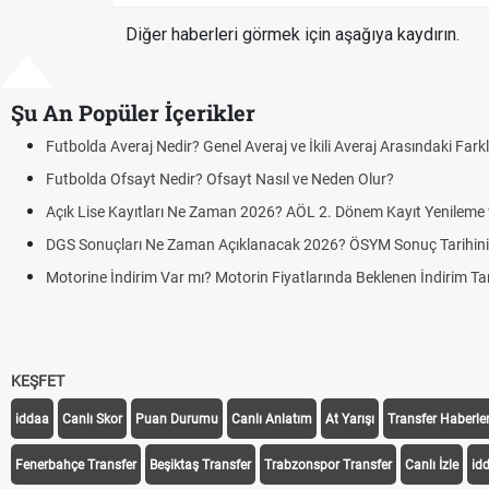
Diğer haberleri görmek için aşağıya kaydırın.
Şu An Popüler İçerikler
Futbolda Averaj Nedir? Genel Averaj ve İkili Averaj Arasındaki Fark
Futbolda Ofsayt Nedir? Ofsayt Nasıl ve Neden Olur?
Açık Lise Kayıtları Ne Zaman 2026? AÖL 2. Dönem Kayıt Yenileme ve
DGS Sonuçları Ne Zaman Açıklanacak 2026? ÖSYM Sonuç Tarihin
Motorine İndirim Var mı? Motorin Fiyatlarında Beklenen İndirim Tar
KEŞFET
iddaa
Canlı Skor
Puan Durumu
Canlı Anlatım
At Yarışı
Transfer Haberler
Fenerbahçe Transfer
Beşiktaş Transfer
Trabzonspor Transfer
Canlı İzle
id