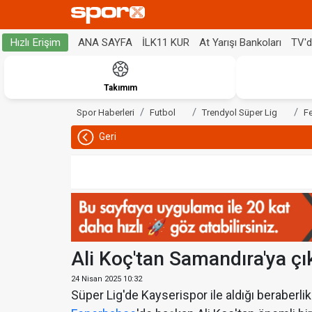
ANA SAYFA
İLK11 KUR
At Yarışı Bankoları
TV'
Hızlı Erişim
Takımım
Spor Haberleri
Futbol
Trendyol Süper Lig
F
Geri
Ali Koç'tan Samandıra'ya ç
24 Nisan 2025 10:32
Süper Lig'de Kayserispor ile aldığı beraberl