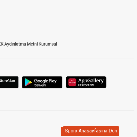
K Aydınlatma Metni Kurumsal
Sporx Anasayfasına Dön
Sporx Anasayfasına Dön