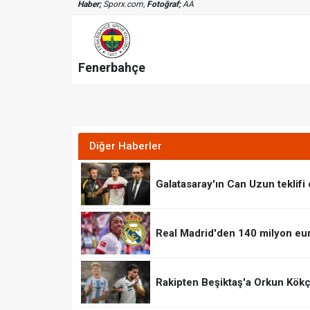
Haber;
Sporx.com,
Fotoğraf;
AA
Fenerbahçe
Diğer Haberler
Galatasaray'ın Can Uzun teklifi 
Real Madrid'den 140 milyon eu
Rakipten Beşiktaş'a Orkun Kök