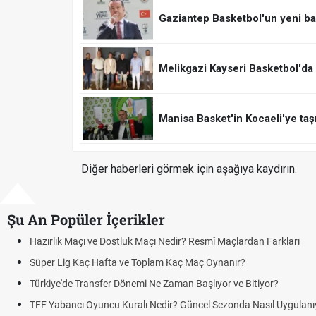
Gaziantep Basketbol'un yeni ba
Melikgazi Kayseri Basketbol'd
Manisa Basket'in Kocaeli'ye taş
Diğer haberleri görmek için aşağıya kaydırın.
Şu An Popüler İçerikler
Puan Durumunda AG, OM ve Diğer Kısaltmalar Ne Anlama Gelir?
Skor Ne Demek? Sporda Skor ve Sonuç Kavramları
Futbol Nasıl Oynanır? Temel Futbol Kuralları
Deplasman Golü Kuralı Nedir? Hangi Organizasyonlarda Uygulanı