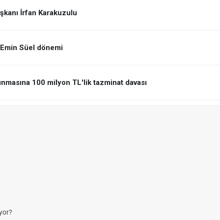
şkanı İrfan Karakuzulu
a Emin Süel dönemi
ınmasına 100 milyon TL'lik tazminat davası
yor?