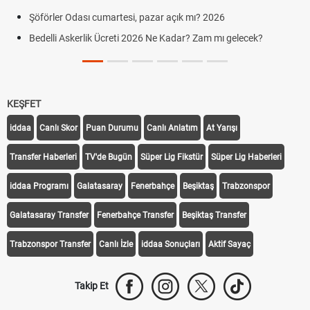
Şöförler Odası cumartesi, pazar açık mı? 2026
Bedelli Askerlik Ücreti 2026 Ne Kadar? Zam mı gelecek?
KEŞFET
iddaa
Canlı Skor
Puan Durumu
Canlı Anlatım
At Yarışı
Transfer Haberleri
TV'de Bugün
Süper Lig Fikstür
Süper Lig Haberleri
iddaa Programı
Galatasaray
Fenerbahçe
Beşiktaş
Trabzonspor
Galatasaray Transfer
Fenerbahçe Transfer
Beşiktaş Transfer
Trabzonspor Transfer
Canlı İzle
iddaa Sonuçları
Aktif Sayaç
Takip Et