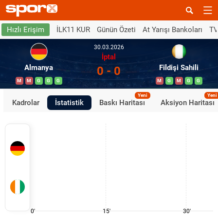
İLK11 KUR
Günün Özeti
At Yarışı Bankoları
TV
Hızlı Erişim
30.03.2026
İptal
Almanya
Fildişi Sahili
0 - 0
M
M
G
G
G
M
G
M
G
G
Yeni
Yeni
Kadrolar
İstatistik
Baskı Haritası
Aksiyon Haritası
0'
15'
30'