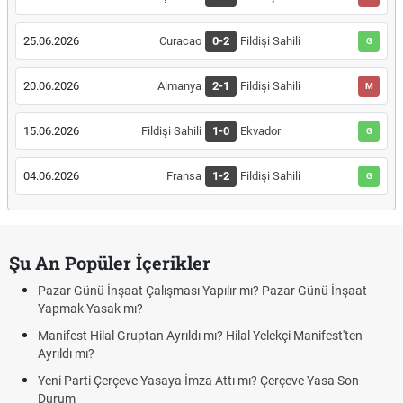
25.06.2026
Curacao
0-2
Fildişi Sahili
G
20.06.2026
Almanya
2-1
Fildişi Sahili
M
15.06.2026
Fildişi Sahili
1-0
Ekvador
G
04.06.2026
Fransa
1-2
Fildişi Sahili
G
Şu An Popüler İçerikler
Pazar Günü İnşaat Çalışması Yapılır mı? Pazar Günü İnşaat
Yapmak Yasak mı?
Manifest Hilal Gruptan Ayrıldı mı? Hilal Yelekçi Manifest'ten
Ayrıldı mı?
Yeni Parti Çerçeve Yasaya İmza Attı mı? Çerçeve Yasa Son
Durum