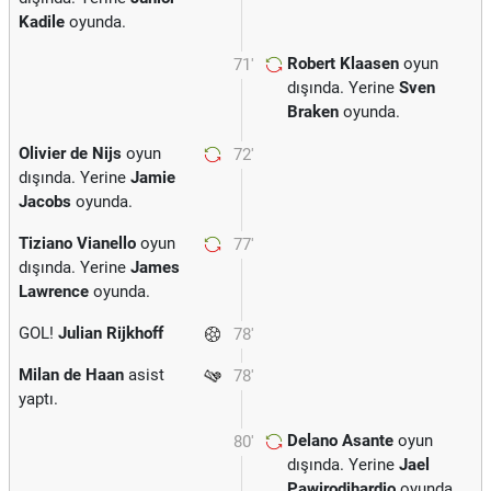
Kadile
oyunda.
Robert Klaasen
oyun
71'
dışında. Yerine
Sven
Braken
oyunda.
Olivier de Nijs
oyun
72'
dışında. Yerine
Jamie
Jacobs
oyunda.
Tiziano Vianello
oyun
77'
dışında. Yerine
James
Lawrence
oyunda.
GOL!
Julian Rijkhoff
78'
Milan de Haan
asist
78'
yaptı.
Delano Asante
oyun
80'
dışında. Yerine
Jael
Pawirodihardjo
oyunda.