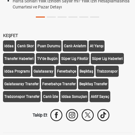
Hafta Sonları Yıllık İzinden Sayılır mı? Yıllık İzin Hesaplamasında
Cumartesi ve Pazar Detayı
KEŞFET
iddaa
Canlı Skor
Puan Durumu
Canlı Anlatım
At Yarışı
Transfer Haberleri
TV'de Bugün
Süper Lig Fikstür
Süper Lig Haberleri
iddaa Programı
Galatasaray
Fenerbahçe
Beşiktaş
Trabzonspor
Galatasaray Transfer
Fenerbahçe Transfer
Beşiktaş Transfer
Trabzonspor Transfer
Canlı İzle
iddaa Sonuçları
Aktif Sayaç
Takip Et