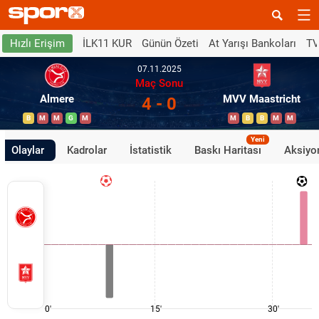
İLK11 KUR
Günün Özeti
At Yarışı Bankoları
TV
Hızlı Erişim
07.11.2025
Maç Sonu
Almere
MVV Maastricht
4 - 0
B
M
M
G
M
M
B
B
M
M
Yeni
Olaylar
Kadrolar
İstatistik
Baskı Haritası
Aksiyon
0'
15'
30'