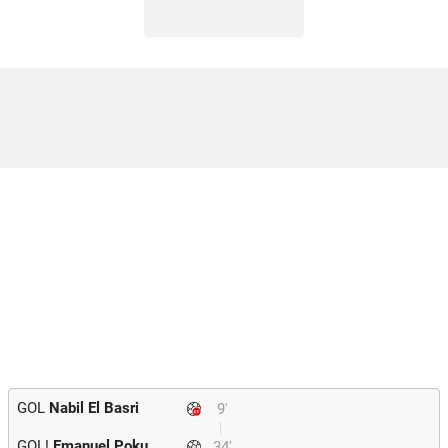
GOL
Nabil El Basri
9'
GOL!
Emanuel Poku
34'