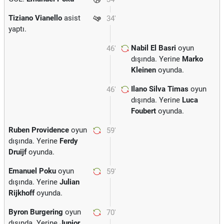
Tiziano Vianello
asist
34'
yaptı.
Nabil El Basri
oyun
46'
dışında. Yerine
Marko
Kleinen
oyunda.
Ilano Silva Timas
oyun
46'
dışında. Yerine
Luca
Foubert
oyunda.
Ruben Providence
oyun
59'
dışında. Yerine
Ferdy
Druijf
oyunda.
Emanuel Poku
oyun
59'
dışında. Yerine
Julian
Rijkhoff
oyunda.
Byron Burgering
oyun
70'
dışında. Yerine
Junior