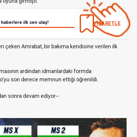
 oyuna girmişti.
haberlere ilk sen ulaş!
İŞARETLE
ri çeken Amrabat, bir bakıma kendisine verilen ilk
nılmasının ardından idmanlardaki formda
o'yu son derece memnun ettiği öğrenildi.
dan sonra devam ediyor--