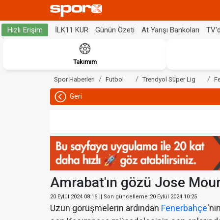
İLK11 KUR
Günün Özeti
At Yarışı Bankoları
TV'
Hızlı Erişim
Takımım
Spor Haberleri
Futbol
Trendyol Süper Lig
F
Geri
Amrabat'ın gözü Jose Mouri
20 Eylül 2024 08:16
|| Son güncelleme
20 Eylül 2024 10:25
Uzun görüşmelerin ardından
Fenerbahçe
'ni