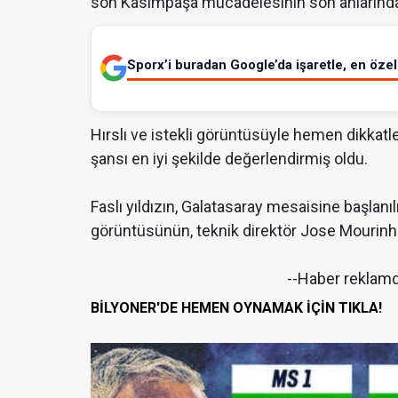
son Kasımpaşa mücadelesinin son anlarında
Sporx’i buradan Google’da işaretle, en özel 
Hırslı ve istekli görüntüsüyle hemen dikkatle
şansı en iyi şekilde değerlendirmiş oldu.
Faslı yıldızın, Galatasaray mesaisine başla
görüntüsünün, teknik direktör Jose Mourinh
--Haber reklam
BİLYONER'DE HEMEN OYNAMAK İÇİN TIKLA!