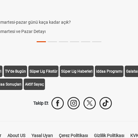
-pazar günü kaça kadar açık?
i ve Pazar Detayı
i
TV'de Bugün
Süper Lig Fikstür
Süper Lig Haberleri
iddaa Programı
Galata
daa Sonuçları
Aktif Sayaç
Takip Et
r
About US
Yasal Uyarı
Çerez Politikası
Gizlilik Politikası
KVK