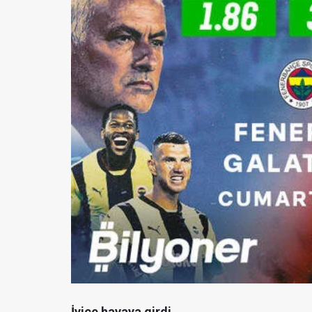
İyice havaya girdi