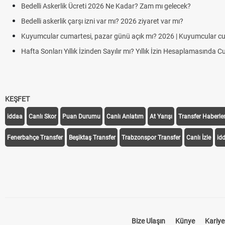
edelli Askerlik Ücreti 2026 Ne Kadar? Zam mı gelecek?
edelli askerlik çarşı izni var mı? 2026 ziyaret var mı?
uyumcular cumartesi, pazar günü açık mı? 2026 | Kuyumcular cumartesi
afta Sonları Yıllık İzinden Sayılır mı? Yıllık İzin Hesaplamasında Cumartes
KEŞFET
iddaa
Canlı Skor
Puan Durumu
Canlı Anlatım
At Yarışı
Transfer Haberler
Fenerbahçe Transfer
Beşiktaş Transfer
Trabzonspor Transfer
Canlı İzle
id
Bize Ulaşın
Künye
Kariye