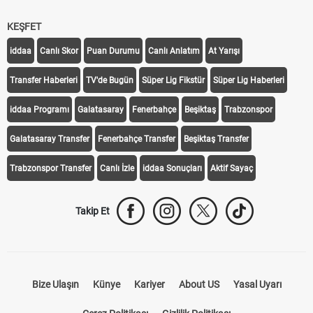
KEŞFET
iddaa
Canlı Skor
Puan Durumu
Canlı Anlatım
At Yarışı
Transfer Haberleri
TV'de Bugün
Süper Lig Fikstür
Süper Lig Haberleri
iddaa Programı
Galatasaray
Fenerbahçe
Beşiktaş
Trabzonspor
Galatasaray Transfer
Fenerbahçe Transfer
Beşiktaş Transfer
Trabzonspor Transfer
Canlı İzle
iddaa Sonuçları
Aktif Sayaç
Takip Et
Bize Ulaşın
Künye
Kariyer
About US
Yasal Uyarı