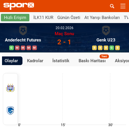
İLK11 KUR
Günün Özeti
At Yarışı Bankoları
TV
Hızlı Erişim
20.02.2026
Maç Sonu
Anderlecht Futures
Genk U23
2 - 1
G
M
M
M
M
B
B
B
G
B
Yeni
Olaylar
Kadrolar
İstatistik
Baskı Haritası
Aksiyon
0'
15'
30'