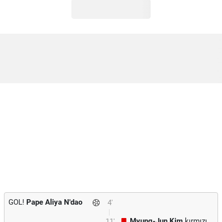
GOL!
Pape Aliya N'dao
4'
Myung-Jun Kim
kırmızı
11'