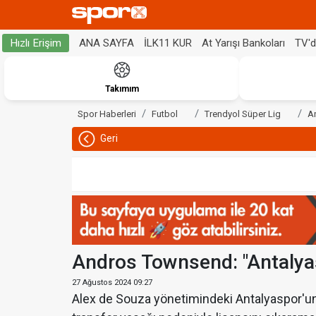
ANA SAYFA
İLK11 KUR
At Yarışı Bankoları
TV'
Hızlı Erişim
Takımım
Spor Haberleri
Futbol
Trendyol Süper Lig
A
Geri
Andros Townsend: "Antalya
27 Ağustos 2024 09:27
Alex de Souza yönetimindeki Antalyaspor'un 