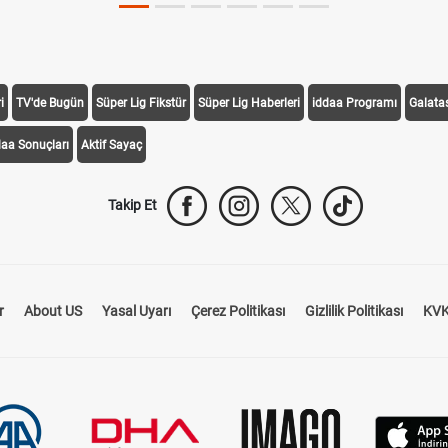
i
TV'de Bugün
Süper Lig Fikstür
Süper Lig Haberleri
iddaa Programı
Galata
daa Sonuçları
Aktif Sayaç
Takip Et
r
About US
Yasal Uyarı
Çerez Politikası
Gizlilik Politikası
KVK