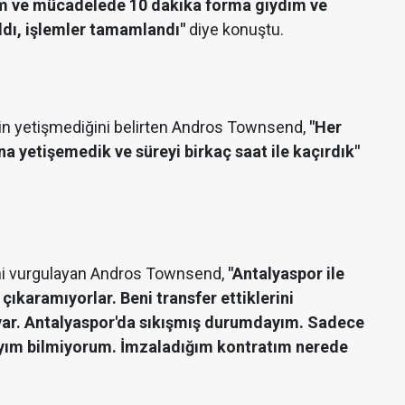
ım ve mücadelede 10 dakika forma giydim ve
ldı, işlemler tamamlandı"
diye konuştu.
rin yetişmediğini belirten Andros Townsend,
"Her
a yetişemedik ve süreyi birkaç saat ile kaçırdık"
ğini vurgulayan Andros Townsend,
"Antalyaspor ile
karamıyorlar. Beni transfer ettiklerini
 var. Antalyaspor'da sıkışmış durumdayım. Sadece
yım bilmiyorum. İmzaladığım kontratım nerede