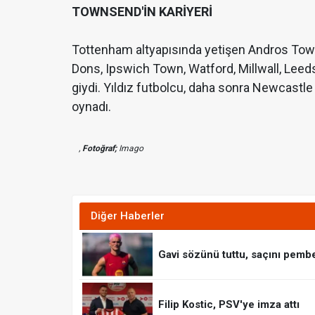
TOWNSEND'İN KARİYERİ
Tottenham altyapısında yetişen Andros Tow
Dons, Ipswich Town, Watford, Millwall, Leed
giydi. Yıldız futbolcu, daha sonra Newcastle
oynadı.
,
Fotoğraf;
Imago
Diğer Haberler
Gavi sözünü tuttu, saçını pemb
Filip Kostic, PSV'ye imza attı