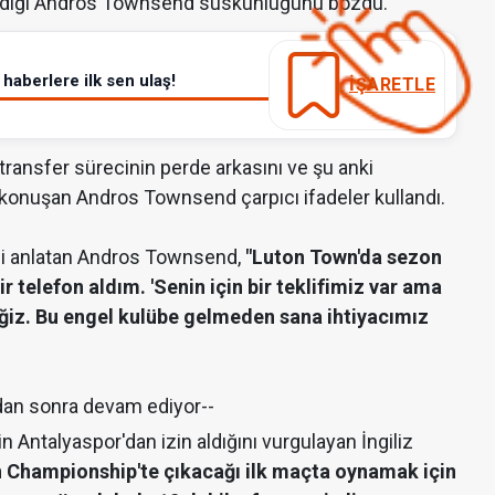
amadığı Andros Townsend suskunluğunu bozdu.
haberlere ilk sen ulaş!
İŞARETLE
ransfer sürecinin perde arkasını ve şu anki
 konuşan Andros Townsend çarpıcı ifadeler kullandı.
emi anlatan Andros Townsend,
"Luton Town'da sezon
telefon aldım. 'Senin için bir teklifimiz var ama
eğiz. Bu engel kulübe gelmeden sana ihtiyacımız
dan sonra devam ediyor--
 Antalyaspor'dan izin aldığını vurgulayan İngiliz
 Championship'te çıkacağı ilk maçta oynamak için