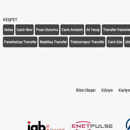
KEŞFET
iddaa
Canlı Skor
Puan Durumu
Canlı Anlatım
At Yarışı
Transfer Haberler
Fenerbahçe Transfer
Beşiktaş Transfer
Trabzonspor Transfer
Canlı İzle
id
Bize Ulaşın
Künye
Kariye