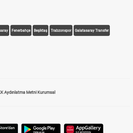
saray
Fenerbahçe
Beşiktaş
Trabzonspor
Galatasaray Transfer
K Aydınlatma Metni Kurumsal