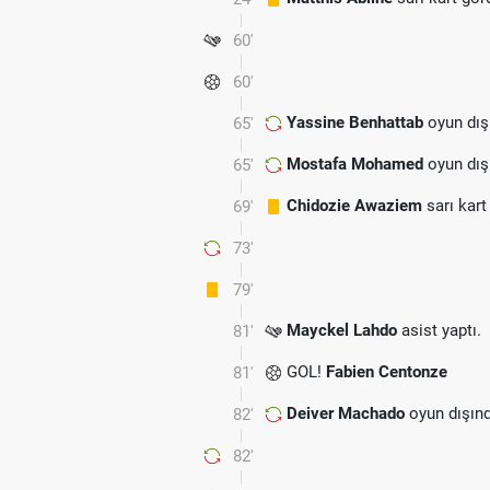
60'
60'
Yassine Benhattab
oyun dış
65'
Mostafa Mohamed
oyun dış
65'
Chidozie Awaziem
sarı kart
69'
73'
79'
Mayckel Lahdo
asist yaptı.
81'
GOL!
Fabien Centonze
81'
Deiver Machado
oyun dışın
82'
82'