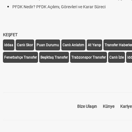
PFDK Nedir? PFDK Açılımı, Görevleri ve Karar Süreci
KEŞFET
iddaa
Canlı Skor
Puan Durumu
Canlı Anlatım
At Yarışı
Transfer Haberler
Fenerbahçe Transfer
Beşiktaş Transfer
Trabzonspor Transfer
Canlı İzle
id
Bize Ulaşın
Künye
Kariye