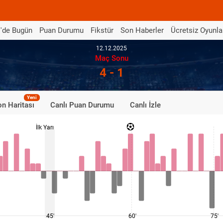
'de Bugün
Puan Durumu
Fikstür
Son Haberler
Ücretsiz Oyunla
12.12.2025
Maç Sonu
4 - 1
Yeni
n Haritası
Canlı Puan Durumu
Canlı İzle
İlk Yarı
45'
60'
75'