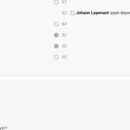
83'
Johann Lepenant
oyun dışın
83'
84'
85'
90'
90'
r?