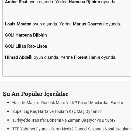
Amine Sbai
oyun dışında. Yerine
Harouna Djibirin
oyunda.
Louis Mouton
oyun dışında. Yerine
Marius Courcoul
oyunda.
GOL!
Harouna Djibirin
GOL!
Lilian Rao-Lisoa
Himad Abdelli
oyun dışında. Yerine
Florent Hanin
oyunda.
Şu An Popüler İçerikler
Hazırlık Maçı ve Dostluk Maçı Nedir? Resmî Maçlardan Farkları
Süper Lig Kaç Hafta ve Toplam Kaç Maç Oynanır?
Türkiye'de Transfer Dönemi Ne Zaman Başlıyor ve Bitiyor?
TFF Yabancı Oyuncu Kuralı Nedir? Güncel Sezonda Nasıl Uygulanıyo