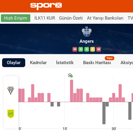
İLK11 KUR
Günün Özeti
At Yarışı Bankoları
TV
Hızlı Erişim
Angers
M
G
G
B
M
Yeni
Olaylar
Kadrolar
İstatistik
Baskı Haritası
Aksiyo
0'
15'
30'