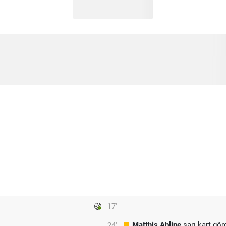
17'
Matthis Abline
sarı kart gör
24'