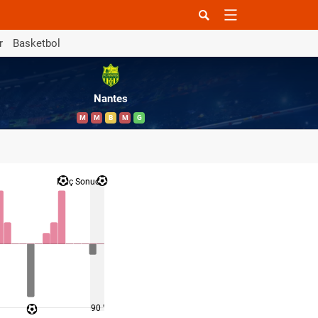
r
Basketbol
Nantes
M
M
B
M
G
Maç Sonucu
90 '