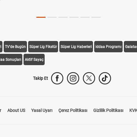
i
TV'de Bugün
Süper Lig Fikstür
Süper Lig Haberleri
iddaa Programı
Galata
daa Sonuçları
Aktif Sayaç
Takip Et
r
About US
Yasal Uyarı
Çerez Politikası
Gizlilik Politikası
KVK