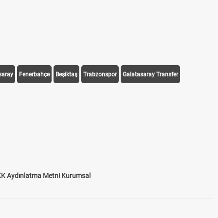
saray
Fenerbahçe
Beşiktaş
Trabzonspor
Galatasaray Transfer
K Aydınlatma Metni Kurumsal