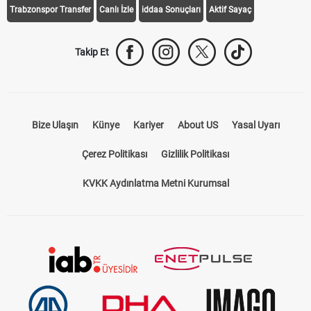
Trabzonspor Transfer
Canlı İzle
iddaa Sonuçları
Aktif Sayaç
Takip Et
Bize Ulaşın
Künye
Kariyer
About US
Yasal Uyarı
Çerez Politikası
Gizlilik Politikası
KVKK Aydınlatma Metni Kurumsal