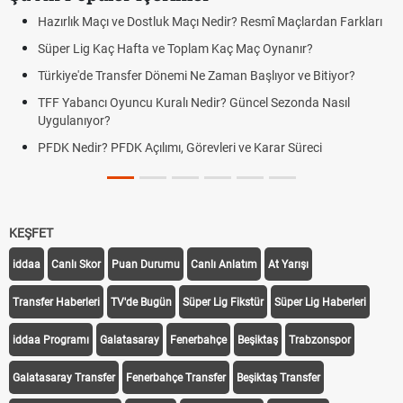
Hazırlık Maçı ve Dostluk Maçı Nedir? Resmî Maçlardan Farkları
Süper Lig Kaç Hafta ve Toplam Kaç Maç Oynanır?
Türkiye'de Transfer Dönemi Ne Zaman Başlıyor ve Bitiyor?
TFF Yabancı Oyuncu Kuralı Nedir? Güncel Sezonda Nasıl
Uygulanıyor?
PFDK Nedir? PFDK Açılımı, Görevleri ve Karar Süreci
KEŞFET
iddaa
Canlı Skor
Puan Durumu
Canlı Anlatım
At Yarışı
Transfer Haberleri
TV'de Bugün
Süper Lig Fikstür
Süper Lig Haberleri
iddaa Programı
Galatasaray
Fenerbahçe
Beşiktaş
Trabzonspor
Galatasaray Transfer
Fenerbahçe Transfer
Beşiktaş Transfer