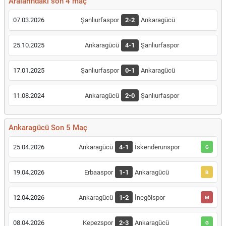
Aralarındaki son 4 maç
07.03.2026
Şanlıurfaspor
2-2
Ankaragücü
25.10.2025
Ankaragücü
4-1
Şanlıurfaspor
17.01.2025
Şanlıurfaspor
0-1
Ankaragücü
11.08.2024
Ankaragücü
2-0
Şanlıurfaspor
Ankaragücü Son 5 Maç
25.04.2026
Ankaragücü
4-1
İskenderunspor
G
19.04.2026
Erbaaspor
1-1
Ankaragücü
B
12.04.2026
Ankaragücü
1-2
İnegölspor
M
08.04.2026
Kepezspor
2-3
Ankaragücü
G