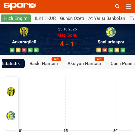
İLK11 KUR
Günün Özeti
At Yarışı Bankoları
TV
Hızlı Erişim
25.10.2025
Maç Sonu
Ankaragücü
Şanlıurfaspor
4 - 1
G
B
M
G
G
B
M
G
B
G
Yeni
Yeni
İstatistik
Baskı Haritası
Aksiyon Haritası
Canlı Puan
0'
15'
30'