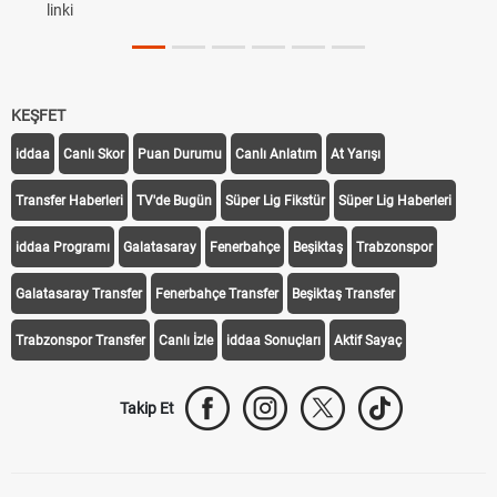
linki
KEŞFET
iddaa
Canlı Skor
Puan Durumu
Canlı Anlatım
At Yarışı
Transfer Haberleri
TV'de Bugün
Süper Lig Fikstür
Süper Lig Haberleri
iddaa Programı
Galatasaray
Fenerbahçe
Beşiktaş
Trabzonspor
Galatasaray Transfer
Fenerbahçe Transfer
Beşiktaş Transfer
Trabzonspor Transfer
Canlı İzle
iddaa Sonuçları
Aktif Sayaç
Takip Et