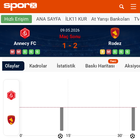
ANA SAYFA
İLK11 KUR
At Yarışı Bankoları
TV
Hızlı Erişim
09.05.2026
Maç Sonu
Annecy FC
Rodez
1 - 2
M
M
G
G
G
B
M
G
G
G
Yeni
Olaylar
Kadrolar
İstatistik
Baskı Haritası
Aksiyon
0'
15'
30'