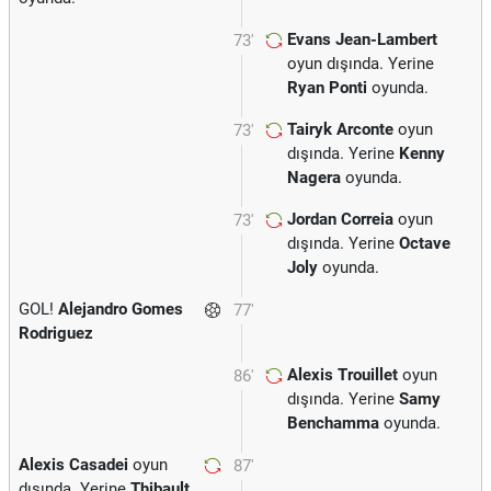
Evans Jean-Lambert
73'
oyun dışında. Yerine
Ryan Ponti
oyunda.
Tairyk Arconte
oyun
73'
dışında. Yerine
Kenny
Nagera
oyunda.
Jordan Correia
oyun
73'
dışında. Yerine
Octave
Joly
oyunda.
GOL!
Alejandro Gomes
77'
Rodriguez
Alexis Trouillet
oyun
86'
dışında. Yerine
Samy
Benchamma
oyunda.
Alexis Casadei
oyun
87'
dışında. Yerine
Thibault