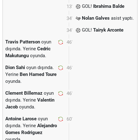
GOL!
Ibrahima Balde
13'
Nolan Galves
asist yaptı.
34'
GOL!
Tairyk Arconte
34'
Travis Patterson
oyun
46'
dışında. Yerine
Cedric
Makutungu
oyunda.
Dion Sahi
oyun dışında.
46'
Yerine
Ben Hamed Toure
oyunda.
Clement Billemaz
oyun
46'
dışında. Yerine
Valentin
Jacob
oyunda.
Antoine Larose
oyun
60'
dışında. Yerine
Alejandro
Gomes Rodriguez
oyunda.