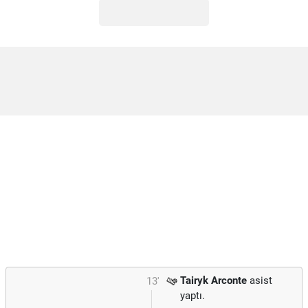
Tairyk Arconte
asist
13'
yaptı.