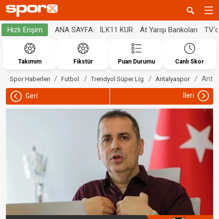
ANA SAYFA
İLK11 KUR
At Yarışı Bankoları
TV'
Hızlı Erişim
Takımım
Fikstür
Puan Durumu
Canlı Skor
Antal
Spor Haberleri
Futbol
Trendyol Süper Lig
Antalyaspor
İleri
Geri