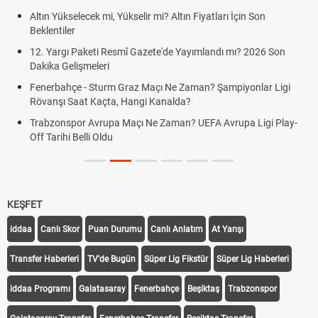
Altın Yükselecek mi, Yükselir mi? Altın Fiyatları İçin Son
Beklentiler
12. Yargı Paketi Resmî Gazete'de Yayımlandı mı? 2026 Son
Dakika Gelişmeleri
Fenerbahçe - Sturm Graz Maçı Ne Zaman? Şampiyonlar Ligi
Rövanşı Saat Kaçta, Hangi Kanalda?
Trabzonspor Avrupa Maçı Ne Zaman? UEFA Avrupa Ligi Play-
Off Tarihi Belli Oldu
KEŞFET
iddaa
Canlı Skor
Puan Durumu
Canlı Anlatım
At Yarışı
Transfer Haberleri
TV'de Bugün
Süper Lig Fikstür
Süper Lig Haberleri
iddaa Programı
Galatasaray
Fenerbahçe
Beşiktaş
Trabzonspor