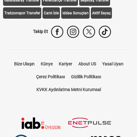
Galatasaray Transfer
Fenerbahçe Transfer
Beşiktaş Transfer
Trabzonspor Transfer
Canlı İzle
iddaa Sonuçları
Aktif Sayaç
Takip Et
Bize Ulaşın
Künye
Kariyer
About US
Yasal Uyarı
Çerez Politikası
Gizlilik Politikası
KVKK Aydınlatma Metni Kurumsal