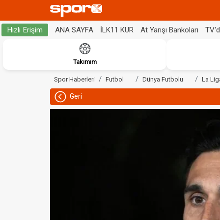
ANA SAYFA
İLK11 KUR
At Yarışı Bankoları
TV'
Hızlı Erişim
Takımım
Spor Haberleri
Futbol
Dünya Futbolu
La Lig
Geri