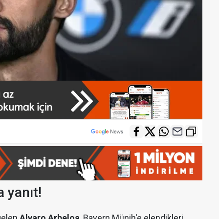
 yanıt!
gelen
Alvaro Arbeloa
, Bayern Münih'e elendikleri