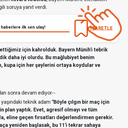
ili soruya yanıt verdi.
haberlere ilk sen ulaş!
İŞARETLE
ettiğimiz için kahrolduk. Bayern Münih'i tebrik
dik daha iyi olurdu. Bu mağlubiyet benim
kupa için her şeylerini ortaya koydular ve
dan sonra devam ediyor--
3 yaşındaki teknik adam
"Böyle çılgın bir maç için
n plan yaptık. Evet, agresif olmayı ve tüm
a, eline geçen fırsatları değerlendirmen gerekir.
ça yeniden başlasak, bu 11'i tekrar sahaya