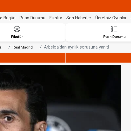
de Bugün
Puan Durumu
Fikstür
Son Haberler
Ücretsiz Oyunlar
Fikstür
Puan Durumu
Arbeloa'dan ayrılık sorusuna yanıt!
a
Real Madrid