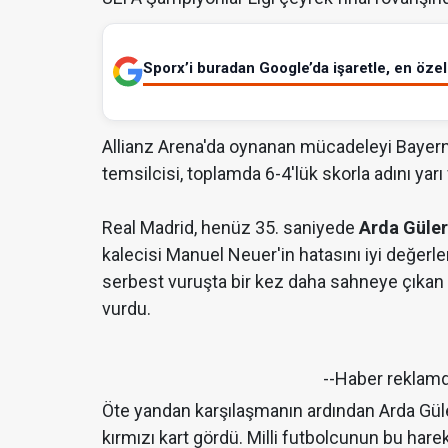
Sporx’i buradan Google’da işaretle, en özel 
Allianz Arena'da oynanan mücadeleyi Bayern
temsilcisi, toplamda 6-4'lük skorla adını yarı 
Real Madrid, henüz 35. saniyede
Arda Güler
kalecisi Manuel Neuer'in hatasını iyi değerle
serbest vuruşta bir kez daha sahneye çıkan m
vurdu.
--Haber reklam
Öte yandan karşılaşmanın ardından Arda Güle
kırmızı kart gördü. Milli futbolcunun bu ha