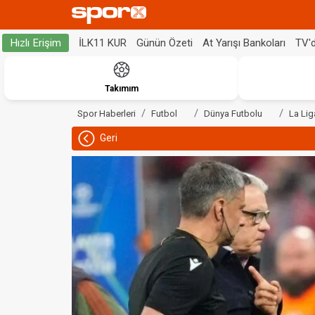
İLK11 KUR
Günün Özeti
At Yarışı Bankoları
TV'
Hızlı Erişim
Takımım
Spor Haberleri
Futbol
Dünya Futbolu
La Lig
Geri