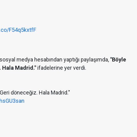
t.co/F54q5kxtfF
ı sosyal medya hesabından yaptığı paylaşımda,
"Böyle
. Hala Madrid."
ifadelerine yer verdi.
 Geri döneceğiz. Hala Madrid."
whsGU3san