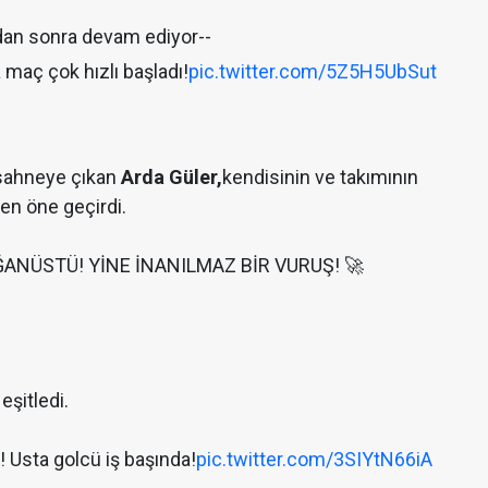
dan sonra devam ediyor--
 maç çok hızlı başladı!
pic.twitter.com/5Z5H5UbSut
 sahneye çıkan
Arda Güler,
kendisinin ve takımının
en öne geçirdi.
ANÜSTÜ! YİNE İNANILMAZ BİR VURUŞ! 🚀
eşitledi.
 Usta golcü iş başında!
pic.twitter.com/3SIYtN66iA