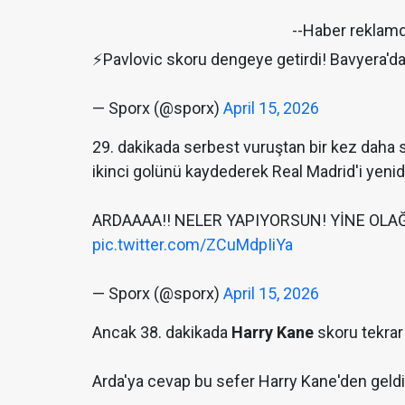
--Haber reklam
⚡️Pavlovic skoru dengeye getirdi! Bavyera'da
— Sporx (@sporx)
April 15, 2026
29. dakikada serbest vuruştan bir kez daha
ikinci golünü kaydederek Real Madrid'i yenid
ARDAAAA!! NELER YAPIYORSUN! YİNE OLAĞ
pic.twitter.com/ZCuMdpIiYa
— Sporx (@sporx)
April 15, 2026
Ancak 38. dakikada
Harry Kane
skoru tekrar 
Arda'ya cevap bu sefer Harry Kane'den geldi!