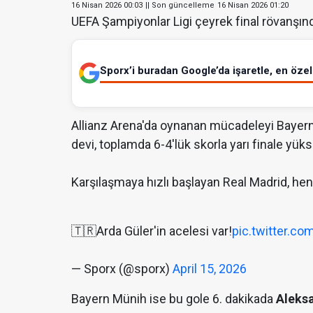
16 Nisan 2026 00:03
|| Son güncelleme
16 Nisan 2026 01:20
UEFA Şampiyonlar Ligi çeyrek final rövanşınd
Sporx’i buradan Google’da işaretle, en özel 
Allianz Arena'da oynanan mücadeleyi Bayern
devi, toplamda 6-4'lük skorla yarı finale yüks
Karşılaşmaya hızlı başlayan Real Madrid, he
🇹🇷Arda Güler'in acelesi var!
pic.twitter.c
— Sporx (@sporx)
April 15, 2026
Bayern Münih ise bu gole 6. dakikada
Aleksa