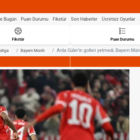
de Bugün
Puan Durumu
Fikstür
Son Haberler
Ücretsiz Oyunlar
Fikstür
Puan Durumu
Arda Güler'in golleri yetmedi, Bayern Müni
sliga
Bayern Münih