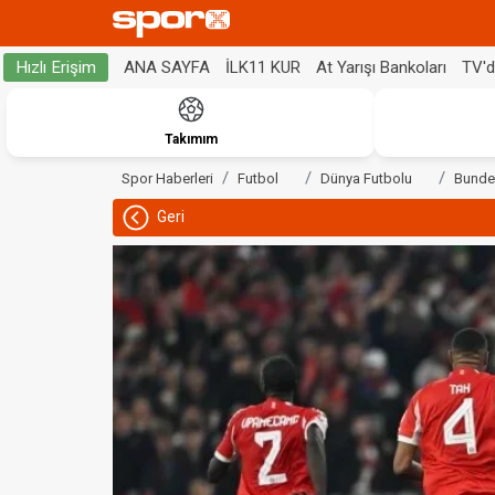
ANA SAYFA
İLK11 KUR
At Yarışı Bankoları
TV'
Hızlı Erişim
Takımım
Spor Haberleri
Futbol
Dünya Futbolu
Bunde
Geri