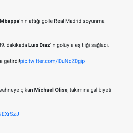
 Mbappe
'nin attığı golle Real Madrid soyunma
 89. dakikada
Luis Diaz
'ın golüyle eşitliği sağladı.
e getirdi!
pic.twitter.com/l0uNdZ0gip
 sahneye çıka
n Michael Olise
, takımına galibiyeti
jNEXrSzJ