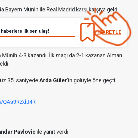
a Bayern Münih ile Real Madrid karşı karşıya geldi.
haberlere ilk sen ulaş!
İŞARETLE
 Münih 4-3 kazandı. İlk maçı da 2-1 kazanan Alman
eldi.
nüz 35. saniyede
Arda Güler
'in golüyle öne geçti.
om/QAs9RZdJ4R
ndar Pavlovic
ile yanıt verdi.