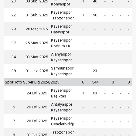
23
08 Şub, 2025
1
46
-
-
1
-
Konyaspor
Kayserispor
22
01 Şub, 2025
1
90
-
-
-
-
Trabzonspor
Kayserispor
29
28 Mar, 2025
-
-
-
-
-
-
Hatayspor
Kayserispor
37
25 May, 2025
-
-
-
-
-
-
Bodrum FK
Alanyaspor
34
03 May, 2025
-
-
-
-
-
-
Kayserispor
Samsunspor
38
01 Haz, 2025
-
23
-
-
-
-
Kayserispor
Spor Toto Süper Lig 2024/2025
6
544
1
0
1
0
Kayserispor
1
24 Eyl, 2025
1
63
-
-
-
-
Beşiktaş
Antalyaspor
6
20 Eyl, 2025
-
-
-
-
-
-
Kayserispor
Kayserispor
7
28 Eyl, 2025
-
-
-
-
-
-
Gençlerbirliği
Trabzonspor
8
03 Eki, 2025
-
-
-
-
-
-