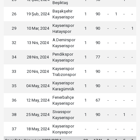
Beşiktaş
Başakşehir
26
19 Şub, 2024
1
90
-
1
-
-
Kayserispor
Kayserispor
29
10 Mar, 2024
1
90
-
-
-
1
Hatayspor
A.Demirspor
32
13 Nis, 2024
1
90
-
-
-
-
Kayserispor
Pendikspor
34
28 Nis, 2024
1
77
-
-
-
-
Kayserispor
Kayserispor
33
20 Nis, 2024
1
90
-
-
-
-
Trabzonspor
Kayserispor
35
04 May, 2024
1
90
-
-
-
-
Karagümrük
Fenerbahçe
36
12 May, 2024
1
67
-
-
-
-
Kayserispor
Sivasspor
38
25 May, 2024
1
90
-
-
1
-
Kayserispor
Kayserispor
37
18 May, 2024
-
-
-
-
-
-
Konyaspor