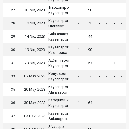
Trabzonspor
27
01 Nis, 2023
1
90
-
-
-
-
Kayserispor
Kayserispor
28
10 Nis, 2023
-
2
-
-
-
-
Ümraniye
Galatasaray
29
14 Nis, 2023
-
44
-
-
-
-
Kayserispor
Kayserispor
30
19 Nis, 2023
1
90
-
-
-
-
Kasımpaşa
A.Demirspor
31
23 Nis, 2023
1
57
-
-
1
-
Kayserispor
Konyaspor
33
07 May, 2023
-
-
-
-
-
-
Kayserispor
Kayserispor
35
20 May, 2023
-
-
-
-
-
-
Alanyaspor
Karagümrük
36
30 May, 2023
1
64
-
-
-
-
Kayserispor
Kayserispor
37
03 Haz, 2023
-
-
-
-
-
-
Ankaragücü
Sivasspor