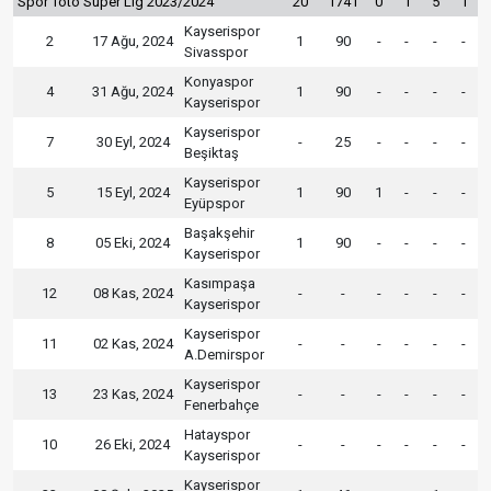
Spor Toto Süper Lig 2023/2024
20
1741
0
1
5
1
Kayserispor
2
17 Ağu, 2024
1
90
-
-
-
-
Sivasspor
Konyaspor
4
31 Ağu, 2024
1
90
-
-
-
-
Kayserispor
Kayserispor
7
30 Eyl, 2024
-
25
-
-
-
-
Beşiktaş
Kayserispor
5
15 Eyl, 2024
1
90
1
-
-
-
Eyüpspor
Başakşehir
8
05 Eki, 2024
1
90
-
-
-
-
Kayserispor
Kasımpaşa
12
08 Kas, 2024
-
-
-
-
-
-
Kayserispor
Kayserispor
11
02 Kas, 2024
-
-
-
-
-
-
A.Demirspor
Kayserispor
13
23 Kas, 2024
-
-
-
-
-
-
Fenerbahçe
Hatayspor
10
26 Eki, 2024
-
-
-
-
-
-
Kayserispor
Kayserispor