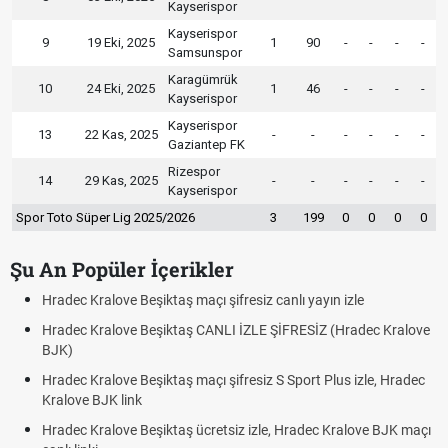
Kayserispor
Kayserispor
9
19 Eki, 2025
1
90
-
-
-
-
Samsunspor
Karagümrük
10
24 Eki, 2025
1
46
-
-
-
-
Kayserispor
Kayserispor
13
22 Kas, 2025
-
-
-
-
-
-
Gaziantep FK
Rizespor
14
29 Kas, 2025
-
-
-
-
-
-
Kayserispor
Spor Toto Süper Lig 2025/2026
3
199
0
0
0
0
Şu An Popüler İçerikler
Beşiktaş maçı şifresiz canlı yayın izle
Hradec Kralove - Be
 Beşiktaş CANLI İZLE ŞİFRESİZ (Hradec Kralove
Hradec Kralove Beş
BJK link
Beşiktaş maçı şifresiz S Sport Plus izle, Hradec
Trivela Nedir? Triv
nk
Röveşata Nedir? R
 Beşiktaş ücretsiz izle, Hradec Kralove BJK maçı
Plonjon Nedir? Kale