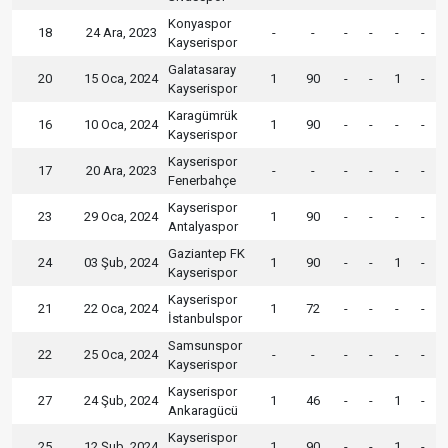
Konyaspor
18
24 Ara, 2023
-
-
-
-
-
-
Kayserispor
Galatasaray
20
15 Oca, 2024
1
90
-
-
1
-
Kayserispor
Karagümrük
16
10 Oca, 2024
1
90
-
-
-
-
Kayserispor
Kayserispor
17
20 Ara, 2023
-
-
-
-
-
-
Fenerbahçe
Kayserispor
23
29 Oca, 2024
1
90
-
-
-
-
Antalyaspor
Gaziantep FK
24
03 Şub, 2024
1
90
-
-
1
-
Kayserispor
Kayserispor
21
22 Oca, 2024
1
72
-
-
-
-
İstanbulspor
Samsunspor
22
25 Oca, 2024
-
-
-
-
-
-
Kayserispor
Kayserispor
27
24 Şub, 2024
1
46
-
-
1
-
Ankaragücü
Kayserispor
25
12 Şub, 2024
1
90
-
-
1
-