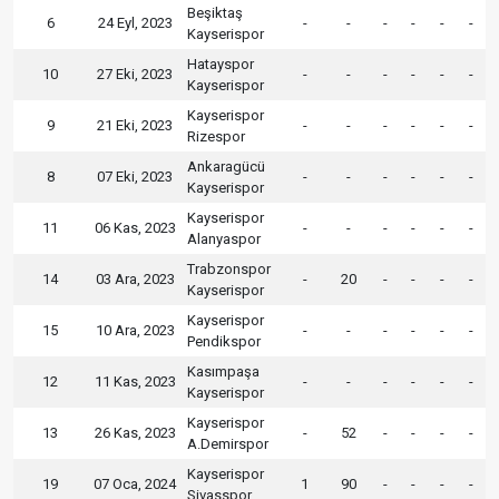
Beşiktaş
6
24 Eyl, 2023
-
-
-
-
-
-
Kayserispor
Hatayspor
10
27 Eki, 2023
-
-
-
-
-
-
Kayserispor
Kayserispor
9
21 Eki, 2023
-
-
-
-
-
-
Rizespor
Ankaragücü
8
07 Eki, 2023
-
-
-
-
-
-
Kayserispor
Kayserispor
11
06 Kas, 2023
-
-
-
-
-
-
Alanyaspor
Trabzonspor
14
03 Ara, 2023
-
20
-
-
-
-
Kayserispor
Kayserispor
15
10 Ara, 2023
-
-
-
-
-
-
Pendikspor
Kasımpaşa
12
11 Kas, 2023
-
-
-
-
-
-
Kayserispor
Kayserispor
13
26 Kas, 2023
-
52
-
-
-
-
A.Demirspor
Kayserispor
19
07 Oca, 2024
1
90
-
-
-
-
Sivasspor