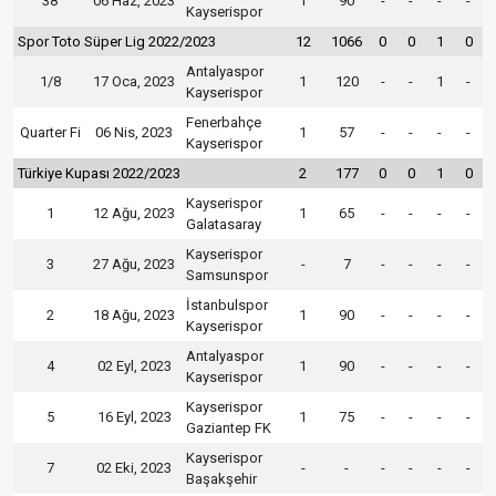
38
06 Haz, 2023
1
90
-
-
-
-
Kayserispor
Spor Toto Süper Lig 2022/2023
12
1066
0
0
1
0
Antalyaspor
1/8
17 Oca, 2023
1
120
-
-
1
-
Kayserispor
Fenerbahçe
Quarter Fi
06 Nis, 2023
1
57
-
-
-
-
Kayserispor
Türkiye Kupası 2022/2023
2
177
0
0
1
0
Kayserispor
1
12 Ağu, 2023
1
65
-
-
-
-
Galatasaray
Kayserispor
3
27 Ağu, 2023
-
7
-
-
-
-
Samsunspor
İstanbulspor
2
18 Ağu, 2023
1
90
-
-
-
-
Kayserispor
Antalyaspor
4
02 Eyl, 2023
1
90
-
-
-
-
Kayserispor
Kayserispor
5
16 Eyl, 2023
1
75
-
-
-
-
Gaziantep FK
Kayserispor
7
02 Eki, 2023
-
-
-
-
-
-
Başakşehir