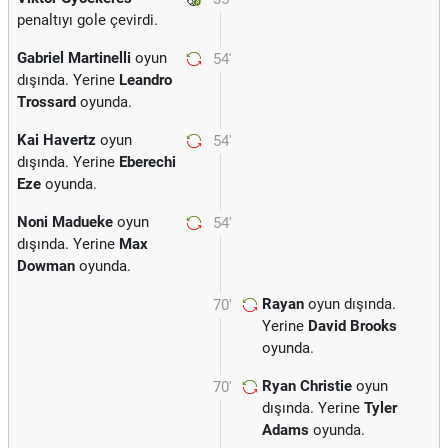
penaltıyı gole çevirdi.
Gabriel Martinelli
oyun
54'
dışında. Yerine
Leandro
Trossard
oyunda.
Kai Havertz
oyun
54'
dışında. Yerine
Eberechi
Eze
oyunda.
Noni Madueke
oyun
54'
dışında. Yerine
Max
Dowman
oyunda.
Rayan
oyun dışında.
70'
Yerine
David Brooks
oyunda.
Ryan Christie
oyun
70'
dışında. Yerine
Tyler
Adams
oyunda.