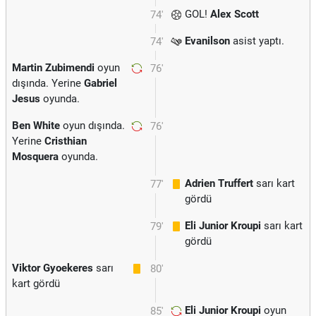
GOL!
Alex Scott
74'
Evanilson
asist yaptı.
74'
Martin Zubimendi
oyun
76'
dışında. Yerine
Gabriel
Jesus
oyunda.
Ben White
oyun dışında.
76'
Yerine
Cristhian
Mosquera
oyunda.
Adrien Truffert
sarı kart
77'
gördü
Eli Junior Kroupi
sarı kart
79'
gördü
Viktor Gyoekeres
sarı
80'
kart gördü
Eli Junior Kroupi
oyun
85'