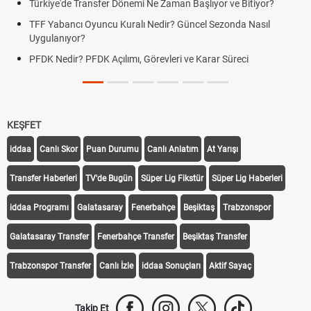
Türkiye'de Transfer Dönemi Ne Zaman Başlıyor ve Bitiyor?
TFF Yabancı Oyuncu Kuralı Nedir? Güncel Sezonda Nasıl
Uygulanıyor?
PFDK Nedir? PFDK Açılımı, Görevleri ve Karar Süreci
KEŞFET
iddaa
Canlı Skor
Puan Durumu
Canlı Anlatım
At Yarışı
Transfer Haberleri
TV'de Bugün
Süper Lig Fikstür
Süper Lig Haberleri
iddaa Programı
Galatasaray
Fenerbahçe
Beşiktaş
Trabzonspor
Galatasaray Transfer
Fenerbahçe Transfer
Beşiktaş Transfer
Trabzonspor Transfer
Canlı İzle
iddaa Sonuçları
Aktif Sayaç
Takip Et