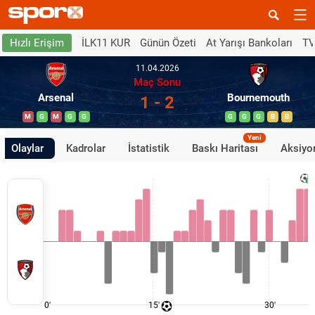
İLK11 KUR
Günün Özeti
At Yarışı Bankoları
TV
Hızlı Erişim
11.04.2026
Maç Sonu
Arsenal
Bournemouth
1 - 2
M
G
M
G
G
G
G
G
B
B
Yeni
Olaylar
Kadrolar
İstatistik
Baskı Haritası
Aksiyon
0'
15'
30'