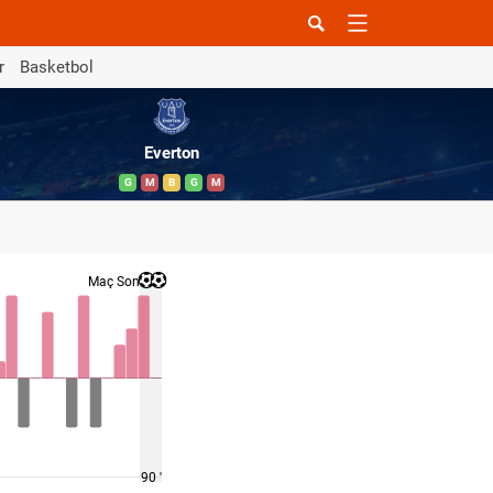
r
Basketbol
Everton
G
M
B
G
M
Maç Sonucu
90 '