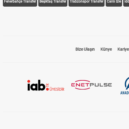
Fenerbahçe Transfer
Beşiktaş Transfer
Trabzonspor Transfer
Canlı İzle
id
Bize Ulaşın
Künye
Kariye