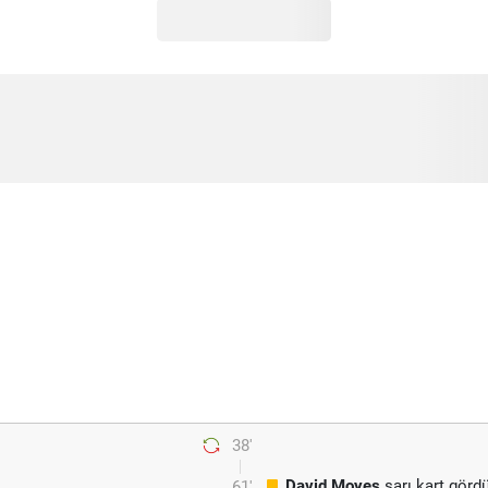
38'
David Moyes
sarı kart görd
61'