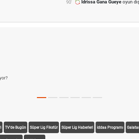
Idrissa Gana Gueye
oyun dış
90'
yor?
i
TV'de Bugün
Süper Lig Fikstür
Süper Lig Haberleri
iddaa Programı
Galata