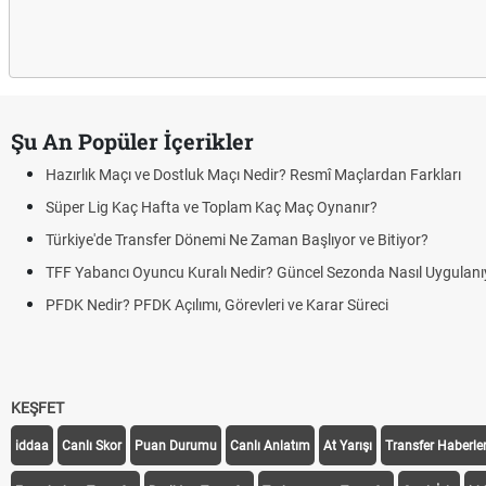
Şu An Popüler İçerikler
Hazırlık Maçı ve Dostluk Maçı Nedir? Resmî Maçlardan Farkları
Süper Lig Kaç Hafta ve Toplam Kaç Maç Oynanır?
Türkiye'de Transfer Dönemi Ne Zaman Başlıyor ve Bitiyor?
TFF Yabancı Oyuncu Kuralı Nedir? Güncel Sezonda Nasıl Uygulanı
PFDK Nedir? PFDK Açılımı, Görevleri ve Karar Süreci
KEŞFET
iddaa
Canlı Skor
Puan Durumu
Canlı Anlatım
At Yarışı
Transfer Haberler