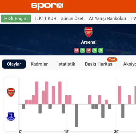
İLK11 KUR
Günün Özeti
At Yarışı Bankoları
TV
Hızlı Erişim
Arsenal
M
G
M
G
G
Yeni
Olaylar
Kadrolar
İstatistik
Baskı Haritası
Aksiyo
0'
15'
30'