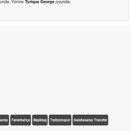
ında. Yerine
Tyrique George
oyunda.
saray
Fenerbahçe
Beşiktaş
Trabzonspor
Galatasaray Transfer