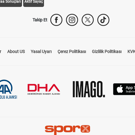
daa Sonuçları
Aktif Sayaç
Takip Et
r
About US
Yasal Uyarı
Çerez Politikası
Gizlilik Politikası
KVK