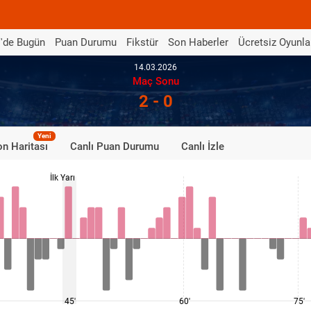
'de Bugün
Puan Durumu
Fikstür
Son Haberler
Ücretsiz Oyunla
14.03.2026
Maç Sonu
2 - 0
Yeni
n Haritası
Canlı Puan Durumu
Canlı İzle
İlk Yarı
45'
60'
75'