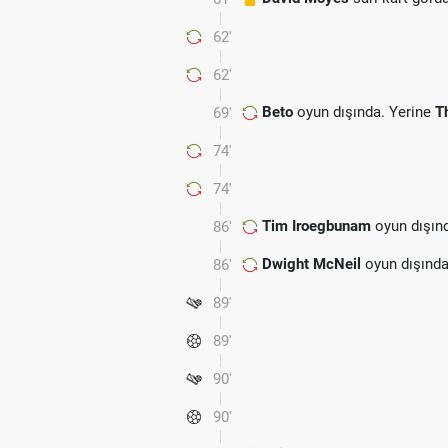
62'
62'
Beto
oyun dışında. Yerine
T
69'
74'
74'
Tim Iroegbunam
oyun dışın
86'
Dwight McNeil
oyun dışında
86'
89'
89'
90'
90'