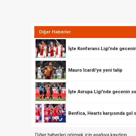
Diğer Haberler
İşte Konferans Ligi'nde geceni
Mauro Icardi'ye yeni talip
İşte Avrupa Ligi'nde gecenin so
Benfica, Hearts karşısında gol 
Diğer haberleri görmek için aşağıya kaydırın.