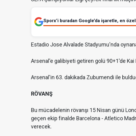
Sporx’i buradan Google’da işaretle, en özel 
Estadio Jose Alvalade Stadyumu'nda oynana
Arsenal'e galibiyeti getiren golü 90+1'de Kai
Arsenal'in 63. dakikada Zubumendi ile bulduğ
RÖVANŞ
Bu mücadelenin rövanşı 15 Nisan günü Lond
geçen ekip finalde Barcelona - Atletico Mad
verecek.