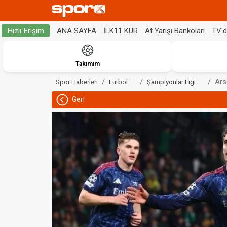
ANA SAYFA
İLK11 KUR
At Yarışı Bankoları
TV'
Hızlı Erişim
Takımım
Ars
Spor Haberleri
Futbol
Şampiyonlar Ligi
Geri