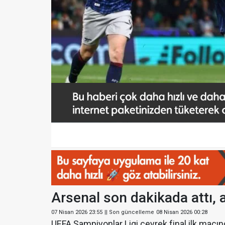
Arsenal son dakikada attı, a
07 Nisan 2026 23:55
|| Son güncelleme
08 Nisan 2026 00:28
UEFA Şampiyonlar Ligi çeyrek final ilk maçınd