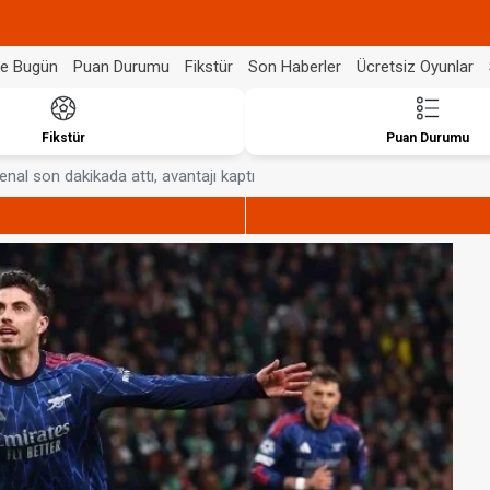
de Bugün
Puan Durumu
Fikstür
Son Haberler
Ücretsiz Oyunlar
Fikstür
Puan Durumu
enal son dakikada attı, avantajı kaptı