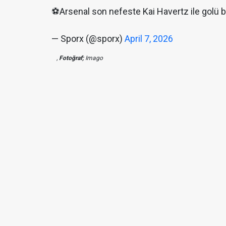
⚽️Arsenal son nefeste Kai Havertz ile golü b
— Sporx (@sporx)
April 7, 2026
,
Fotoğraf;
Imago