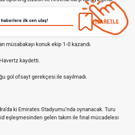
haberlere ilk sen ulaş!
İŞARETLE
n müsabakayı konuk ekip 1-0 kazandı.
 Havertz kaydetti.
u gol ofsayt gerekçesi ile sayılmadı.
ra'da ki Emirates Stadyumu'nda oynanacak. Turu
rid eşleşmesinden gelen takım ile final mücadelesi