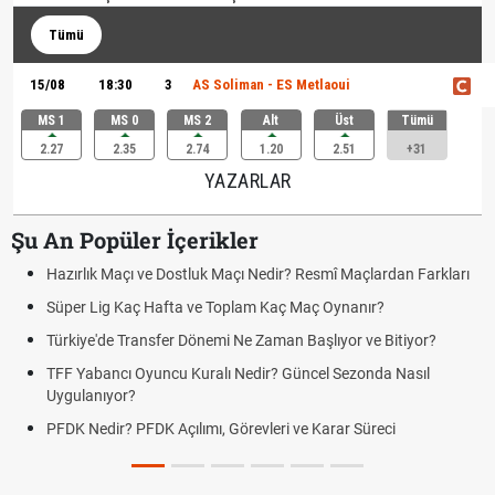
Tümü
15/08
18:30
3
AS Soliman - ES Metlaoui
MS 1
MS 0
MS 2
Alt
Üst
Tümü
2.27
2.35
2.74
1.20
2.51
+31
YAZARLAR
Şu An Popüler İçerikler
Hazırlık Maçı ve Dostluk Maçı Nedir? Resmî Maçlardan Farkları
Süper Lig Kaç Hafta ve Toplam Kaç Maç Oynanır?
Türkiye'de Transfer Dönemi Ne Zaman Başlıyor ve Bitiyor?
TFF Yabancı Oyuncu Kuralı Nedir? Güncel Sezonda Nasıl
Uygulanıyor?
PFDK Nedir? PFDK Açılımı, Görevleri ve Karar Süreci