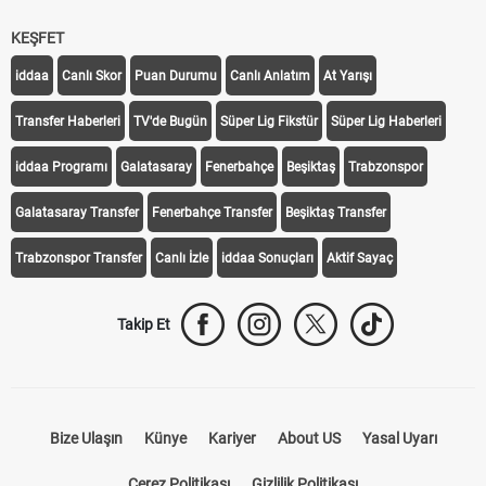
KEŞFET
iddaa
Canlı Skor
Puan Durumu
Canlı Anlatım
At Yarışı
Transfer Haberleri
TV'de Bugün
Süper Lig Fikstür
Süper Lig Haberleri
iddaa Programı
Galatasaray
Fenerbahçe
Beşiktaş
Trabzonspor
Galatasaray Transfer
Fenerbahçe Transfer
Beşiktaş Transfer
Trabzonspor Transfer
Canlı İzle
iddaa Sonuçları
Aktif Sayaç
Takip Et
Bize Ulaşın
Künye
Kariyer
About US
Yasal Uyarı
Çerez Politikası
Gizlilik Politikası