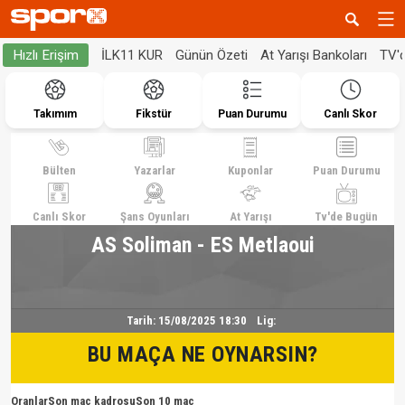
İLK11 KUR
Günün Özeti
At Yarışı Bankoları
TV'
Hızlı Erişim
Takımım
Fikstür
Puan Durumu
Canlı Skor
Bülten
Yazarlar
Kuponlar
Puan Durumu
Canlı Skor
Şans Oyunları
At Yarışı
Tv'de Bugün
AS Soliman - ES Metlaoui
Tarih:
15/08/2025 18:30
Lig:
BU MAÇA NE OYNARSIN?
Oranlar
Son maç kadrosu
Son 10 maç