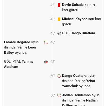
Kevin Schade
kırmızı
42'
kart gördü.
Michael Kayode
sarı kart
45'
gördü
GOL!
Dango Ouattara
45'
Lamare Bogarde
oyun
46'
dışında. Yerine
Leon
Bailey
oyunda.
GOL IPTAL
Tammy
48'
Abraham
Dango Ouattara
oyun
60'
dışında. Yerine
Yehor
Yarmoliuk
oyunda.
Jordan Henderson
oyun
60'
dışında. Yerine
Nathan
Collins
oyunda.