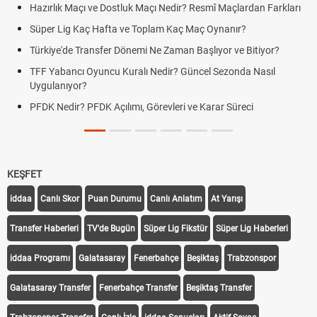
Hazırlık Maçı ve Dostluk Maçı Nedir? Resmî Maçlardan Farkları
Süper Lig Kaç Hafta ve Toplam Kaç Maç Oynanır?
Türkiye'de Transfer Dönemi Ne Zaman Başlıyor ve Bitiyor?
TFF Yabancı Oyuncu Kuralı Nedir? Güncel Sezonda Nasıl
Uygulanıyor?
PFDK Nedir? PFDK Açılımı, Görevleri ve Karar Süreci
KEŞFET
iddaa
Canlı Skor
Puan Durumu
Canlı Anlatım
At Yarışı
Transfer Haberleri
TV'de Bugün
Süper Lig Fikstür
Süper Lig Haberleri
iddaa Programı
Galatasaray
Fenerbahçe
Beşiktaş
Trabzonspor
Galatasaray Transfer
Fenerbahçe Transfer
Beşiktaş Transfer