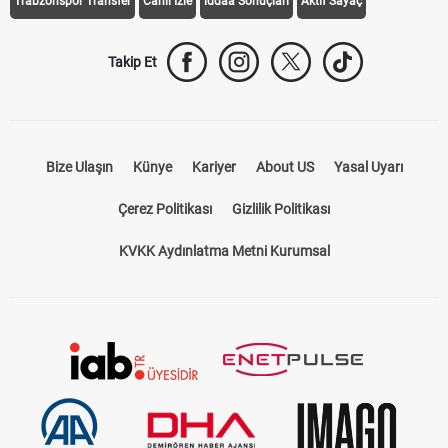
Trabzonspor Transfer
Canlı İzle
iddaa Sonuçları
Aktif Sayaç
Takip Et
Bize Ulaşın
Künye
Kariyer
About US
Yasal Uyarı
Çerez Politikası
Gizlilik Politikası
KVKK Aydınlatma Metni Kurumsal