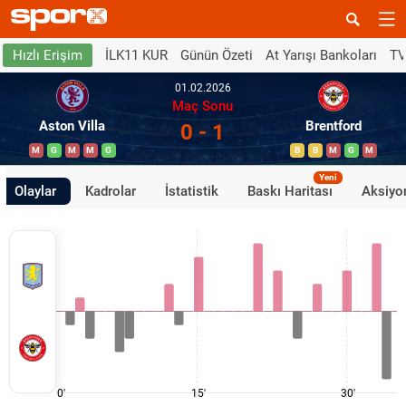
İLK11 KUR
Günün Özeti
At Yarışı Bankoları
TV
Hızlı Erişim
01.02.2026
Maç Sonu
Aston Villa
Brentford
0 - 1
M
G
M
M
G
B
B
M
G
M
Yeni
Olaylar
Kadrolar
İstatistik
Baskı Haritası
Aksiyon
0'
15'
30'