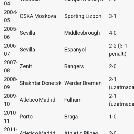
04
2004-
CSKA Moskova
Sporting Lizbon
3-1
05
2005-
Sevilla
Middlesbrough
4-0
06
2006-
2-2 (3-1
Sevilla
Espanyol
07
penaltı)
2007-
Zenit
Rangers
2-0
08
2008-
2-1
Shakhtar Donetsk
Werder Bremen
09
(uzatmada
2009-
2-1
Atletico Madrid
Fulham
10
(uzatmada
2010-
Porto
Braga
1-0
11
2011-
Atletico Madrid
Athletic Bilbao
3-0