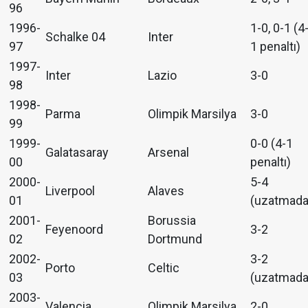
96
1996-
1-0, 0-1 (4
Schalke 04
Inter
97
1 penaltı)
1997-
Inter
Lazio
3-0
98
1998-
Parma
Olimpik Marsilya
3-0
99
1999-
0-0 (4-1
Galatasaray
Arsenal
00
penaltı)
2000-
5-4
Liverpool
Alaves
01
(uzatmada
2001-
Borussia
Feyenoord
3-2
02
Dortmund
2002-
3-2
Porto
Celtic
03
(uzatmada
2003-
Valencia
Olimpik Marsilya
2-0