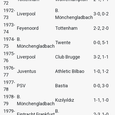
72
1972-
B.
Liverpool
3-0, 0-2
73
Mönchengladbach
1973-
Feyenoord
Tottenham
2-2, 2-0
74
1974-
B.
Twente
0-0, 5-1
75
Mönchengladbach
1975-
Liverpool
Club Brugge
3-2, 1-1
76
1976-
Juventus
Athletic Bilbao
1-0, 1-2
77
1977-
PSV
Bastia
0-0, 3-0
78
1978-
B.
Kızılyıldız
1-1, 1-0
79
Mönchengladbach
1979-
B.
Eintracht Frankfurt
2-3, 1-0