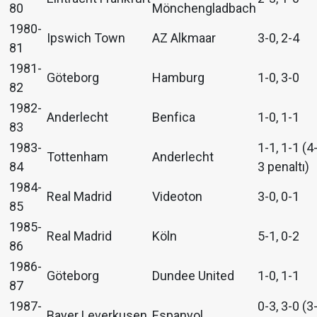
80
Mönchengladbach
1980-
Ipswich Town
AZ Alkmaar
3-0, 2-4
81
1981-
Göteborg
Hamburg
1-0, 3-0
82
1982-
Anderlecht
Benfica
1-0, 1-1
83
1983-
1-1, 1-1 (4
Tottenham
Anderlecht
84
3 penaltı)
1984-
Real Madrid
Videoton
3-0, 0-1
85
1985-
Real Madrid
Köln
5-1, 0-2
86
1986-
Göteborg
Dundee United
1-0, 1-1
87
1987-
0-3, 3-0 (3
Bayer Leverkusen
Espanyol