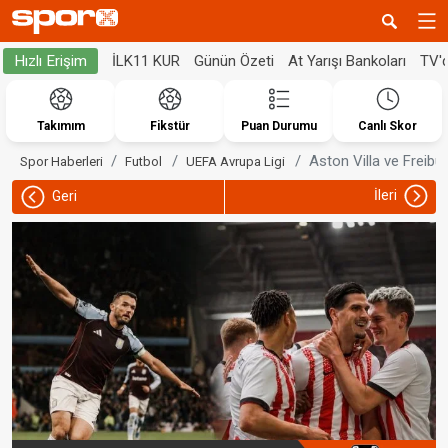
İLK11 KUR
Günün Özeti
At Yarışı Bankoları
TV'
Hızlı Erişim
Takımım
Fikstür
Puan Durumu
Canlı Skor
Aston Villa ve Freibur
Spor Haberleri
Futbol
UEFA Avrupa Ligi
İleri
Geri