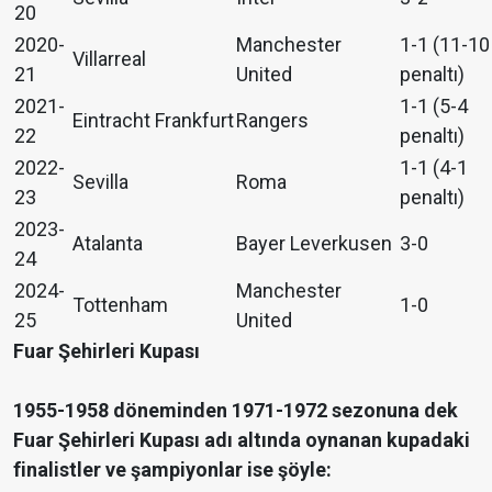
20
2020-
Manchester
1-1 (11-10
Villarreal
21
United
penaltı)
2021-
1-1 (5-4
Eintracht Frankfurt
Rangers
22
penaltı)
2022-
1-1 (4-1
Sevilla
Roma
23
penaltı)
2023-
Atalanta
Bayer Leverkusen
3-0
24
2024-
Manchester
Tottenham
1-0
25
United
Fuar Şehirleri Kupası
1955-1958 döneminden 1971-1972 sezonuna dek
Fuar Şehirleri Kupası adı altında oynanan kupadaki
finalistler ve şampiyonlar ise şöyle: