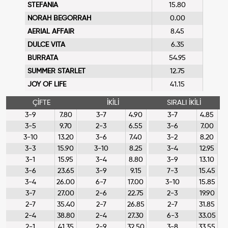
STEFANIA
15.80
NORAH BEGORRAH
0.00
AERIAL AFFAIR
8.45
DULCE VITA
6.35
BURRATA
54.95
SUMMER STARLET
12.75
JOY OF LIFE
41.15
ÇİFTE
İKİLİ
SIRALI İKİLİ
3-9
7.80
3-7
4.90
3-7
4.85
3-5
9.70
2-3
6.55
3-6
7.00
3-10
13.20
3-6
7.40
3-2
8.20
3-3
15.90
3-10
8.25
3-4
12.95
3-1
15.95
3-4
8.80
3-9
13.10
3-6
23.65
3-9
9.15
7-3
15.45
3-4
26.00
6-7
17.00
3-10
15.85
3-7
27.00
2-6
22.75
2-3
19.90
2-7
35.40
2-7
26.85
2-7
31.85
2-4
38.80
2-4
27.30
6-3
33.05
2-1
41.35
2-9
32.50
3-8
33.55