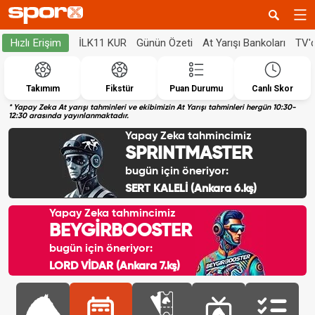
İLK11 KUR
Günün Özeti
At Yarışı Bankoları
TV'
Hızlı Erişim
Takımım
Fikstür
Puan Durumu
Canlı Skor
* Yapay Zeka At yarışı tahminleri ve ekibimizin At Yarışı tahminleri hergün 10:30-
12:30 arasında yayınlanmaktadır.
Yapay Zeka tahmincimiz
SPRINTMASTER
bugün için öneriyor:
SERT KALELİ (Ankara 6.kş)
Yapay Zeka tahmincimiz
BEYGİRBOOSTER
bugün için öneriyor:
LORD VİDAR (Ankara 7.kş)