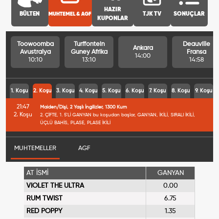
HAZIR
BÜLTEN
MUHTEMEL & AGF
TJK TV
SONUÇLAR
KUPONLAR
Toowoomba
Turffontein
Deauville
Ankara
Avustralya
Guney Afrika
Fransa
14:00
10:10
13:10
14:58
1. Koşu
2. Koşu
3. Koşu
4. Koşu
5. Koşu
6. Koşu
7. Koşu
8. Koşu
9. Koşu
21:47
Maiden/Dişi, 2 Yaşlı İngilizler, 1300 Kum
2. Koşu
2. ÇİFTE, 1. 5'Lİ GANYAN bu koşudan başlar, GANYAN, İKİLİ, SIRALI İKİLİ,
ÜÇLÜ BAHİS, PLASE, PLASE İKİLİ
MUHTEMELLER
AGF
AT İSMİ
GANYAN
VIOLET THE ULTRA
0.00
RUM TWIST
6.75
RED POPPY
1.35