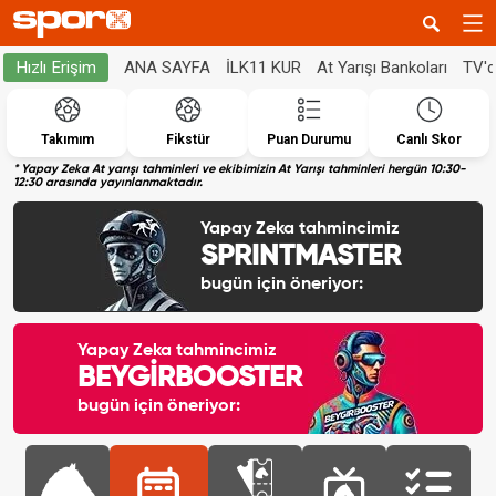
ANA SAYFA
İLK11 KUR
At Yarışı Bankoları
TV'
Hızlı Erişim
Takımım
Fikstür
Puan Durumu
Canlı Skor
* Yapay Zeka At yarışı tahminleri ve ekibimizin At Yarışı tahminleri hergün 10:30-
12:30 arasında yayınlanmaktadır.
Yapay Zeka tahmincimiz
SPRINTMASTER
bugün için öneriyor:
Yapay Zeka tahmincimiz
BEYGİRBOOSTER
bugün için öneriyor: