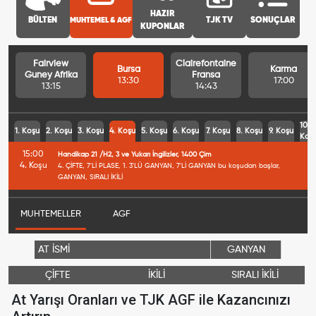
HAZIR
BÜLTEN
MUHTEMEL & AGF
TJK TV
SONUÇLAR
KUPONLAR
Fairview
Clairefontaine
Bursa
Karma
Guney Afrika
Fransa
13:30
17:00
13:15
14:43
10.
1. Koşu
2. Koşu
3. Koşu
4. Koşu
5. Koşu
6. Koşu
7. Koşu
8. Koşu
9. Koşu
Koş
15:00
Handikap 21 /H2, 3 ve Yukarı İngilizler, 1400 Çim
4. Koşu
4. ÇİFTE, 7'Lİ PLASE, 1. 3'LÜ GANYAN, 7'Lİ GANYAN bu koşudan başlar,
GANYAN, SIRALI İKİLİ
MUHTEMELLER
AGF
AT İSMİ
GANYAN
ÇİFTE
İKİLİ
SIRALI İKİLİ
At Yarışı Oranları ve TJK AGF ile Kazancınızı