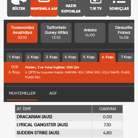
HAZIR
BÜLTEN
MUHTEMEL & AGF
TJK TV
SONUÇLAR
KUPONLAR
Toowoomba
Turffontein
Deauville
Ankara
Avustralya
Guney Afrika
Fransa
14:00
10:10
13:10
14:58
1. Koşu
2. Koşu
3. Koşu
4. Koşu
5. Koşu
6. Koşu
7. Koşu
13:19
Maiden, 3 ve Yukarı İngilizler, 1200 Çim
6. Koşu
6. ÇİFTE bu koşudan başlar, GANYAN, İKİLİ, SIRALI İKİLİ, ÜÇLÜ BAHİS, PLASE,
PLASE İKİLİ
MUHTEMELLER
AGF
AT İSMİ
GANYAN
DRACARIAN (AUS)
0.00
LYRICAL GANGSTER (AUS)
7.30
SUDDEN STRIKE (AUS)
4.80