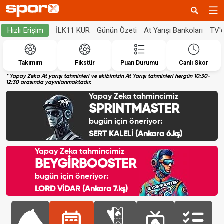
İLK11 KUR
Günün Özeti
At Yarışı Bankoları
TV'
Hızlı Erişim
Takımım
Fikstür
Puan Durumu
Canlı Skor
* Yapay Zeka At yarışı tahminleri ve ekibimizin At Yarışı tahminleri hergün 10:30-
12:30 arasında yayınlanmaktadır.
Yapay Zeka tahmincimiz
SPRINTMASTER
bugün için öneriyor:
SERT KALELİ (Ankara 6.kş)
Yapay Zeka tahmincimiz
BEYGİRBOOSTER
bugün için öneriyor:
LORD VİDAR (Ankara 7.kş)