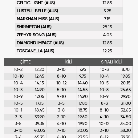
CELTIC LIGHT (AUS)
12.85
LUSTFUL BELLE (AUS)
5.25
MARKHAM MISS (AUS)
7.15
SHRIMPTON (AUS)
28.15
ZEPHYR SONG (AUS)
4.05
DIAMOND IMPACT (AUS)
12.85
TOSCANELLA (AUS)
12.25
ÇİFTE
İKİLİ
SIRALI İKİLİ
10-2
12.20
3-10
7.95
10-3
8.70
10-10
12.45
8-10
9.75
10-4
19.85
10-4
14.15
10-12
14.40
10-5
20.15
10-3
14.90
5-10
14.55
10-8
26.65
10-9
17.05
9-10
14.90
10-9
29.90
10-5
17.15
3-5
17.80
8-3
31.00
10-1
18.45
3-8
18.75
8-10
32.65
3-3
33.90
2-10
19.60
4-10
34.50
3-5
39.35
4-10
19.90
10-12
35.00
3-10
40.05
7-10
20.05
3-10
38.30
3-4
45.75
6-10
23.55
8-12
39.30