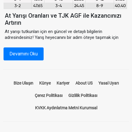
3-2
47.65
3-4
24.45
8-9
40.40
At Yarışı Oranları ve TJK AGF ile Kazancınızı
Artırın
At yarışı tutkunları için en güncel ve detaylı bilgilerin
adresindesiniz! Yarış heyecanını bir adım öteye taşımak için
hazırladığımız
at yarışı oranları
,
TJK AGF
verileri ve
AGF
tablosu
, yarışseverlerin kazanç oranlarını maksimize etmeleri
Devamını Oku
için ideal bir kaynaktır.
TJK muhtemeller
ve
at yarışı AGF
bilgilerine kolayca ulaşıp stratejilerinizi oluşturabilirsiniz.
At Yarışı Oranları Nedir?
Bize Ulaşın
Künye
Kariyer
About US
Yasal Uyarı
At yarışı oranları, bir yarışta hangi atın ne kadar şansı olduğunu
Çerez Politikası
Gizlilik Politikası
ve kazandığı takdirde ne kadar ödeme yapılacağını belirten
rakamlardır. Sitemizde sunduğumuz
at yarışı oranları
, TJK
KVKK Aydınlatma Metni Kurumsal
tarafından belirlenen en güncel oranları kapsar. Bu oranlar,
yarışseverlerin daha bilinçli tercih yapmalarına olanak tanır.