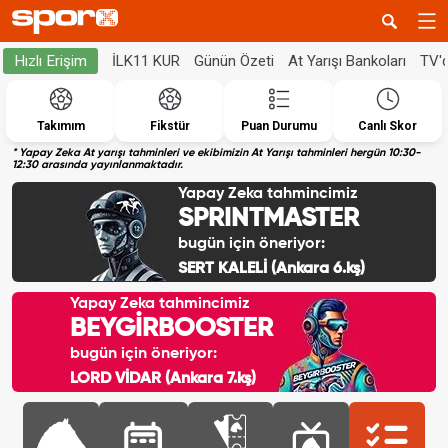
İLK11 KUR
Günün Özeti
At Yarışı Bankoları
TV'
Hızlı Erişim
Takımım
Fikstür
Puan Durumu
Canlı Skor
* Yapay Zeka At yarışı tahminleri ve ekibimizin At Yarışı tahminleri hergün 10:30-
12:30 arasında yayınlanmaktadır.
Yapay Zeka tahmincimiz
SPRINTMASTER
bugün için öneriyor:
SERT KALELİ (Ankara 6.kş)
Yapay Zeka tahmincimiz
BEYGİRBOOSTER
bugün için öneriyor:
LORD VİDAR (Ankara 7.kş)