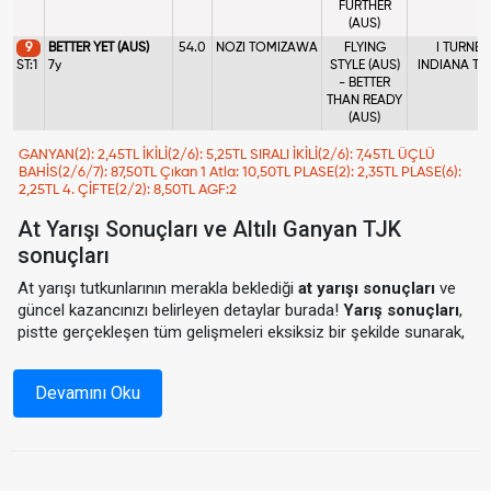
FURTHER
(AUS)
9
BETTER YET (AUS)
54.0
NOZI TOMIZAWA
FLYING
I TURNER
ST:1
7y
STYLE (AUS)
INDIANA TU
- BETTER
THAN READY
(AUS)
GANYAN(2): 2,45TL İKİLİ(2/6): 5,25TL SIRALI İKİLİ(2/6): 7,45TL ÜÇLÜ
BAHİS(2/6/7): 87,50TL Çıkan 1 Atla: 10,50TL PLASE(2): 2,35TL PLASE(6):
2,25TL 4. ÇİFTE(2/2): 8,50TL AGF:2
At Yarışı Sonuçları ve Altılı Ganyan TJK
sonuçları
At yarışı tutkunlarının merakla beklediği
at yarışı sonuçları
ve
güncel kazancınızı belirleyen detaylar burada!
Yarış sonuçları
,
pistte gerçekleşen tüm gelişmeleri eksiksiz bir şekilde sunarak,
yarış heyecanını tamamlamanızı sağlar.
TJK sonuçlar
, kazanan
atlar, jokey bilgileri ve kazandırılan miktarlar ile sizlere detaylı bir
Devamını Oku
analiz sunuyor.
Altılı Ganyan Sonuçları ve Kazançlar