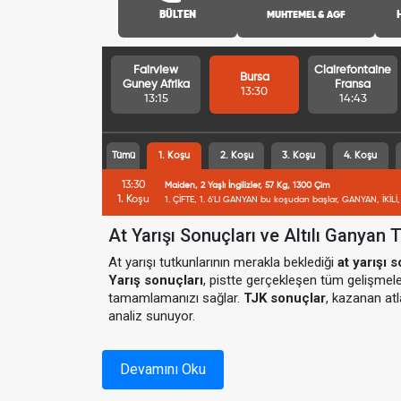
BÜLTEN
MUHTEMEL & AGF
Fairview
Clairefontaine
Bursa
Guney Afrika
Fransa
13:30
13:15
14:43
Tümü
1. Koşu
2. Koşu
3. Koşu
4. Koşu
13:30
Maiden, 2 Yaşlı İngilizler, 57 Kg, 1300 Çim
1. Koşu
1. ÇİFTE, 1. 6'LI GANYAN bu koşudan başlar, GANYAN, İKİLİ, 
At Yarışı Sonuçları ve Altılı Ganyan 
At yarışı tutkunlarının merakla beklediği
at yarışı 
Yarış sonuçları
, pistte gerçekleşen tüm gelişmeler
tamamlamanızı sağlar.
TJK sonuçlar
, kazanan atla
analiz sunuyor.
Altılı Ganyan Sonuçları v
Devamını Oku