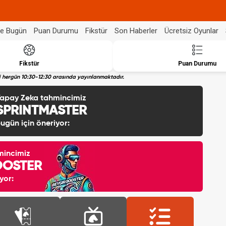
de Bugün
Puan Durumu
Fikstür
Son Haberler
Ücretsiz Oyunlar
Fikstür
Puan Durumu
eri hergün 10:30-12:30 arasında yayınlanmaktadır.
apay Zeka tahmincimiz
SPRINTMASTER
ugün için öneriyor:
mincimiz
OOSTER
yor: