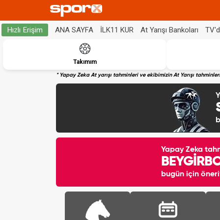
ANA SAYFA
İLK11 KUR
At Yarışı Bankoları
TV'
Hızlı Erişim
Takımım
* Yapay Zeka At yarışı tahminleri ve ekibimizin At Yarışı tahminl
Y
b
Yapay Zeka tah
BEYGİRB
bugün için öneri