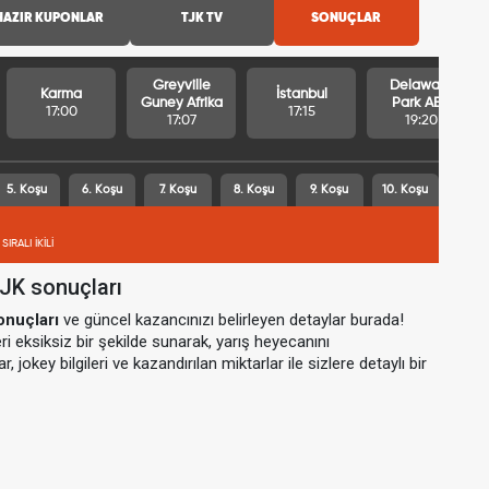
HAZIR KUPONLAR
TJK TV
SONUÇLAR
Greyville
Delaware
Karma
İstanbul
Guney Afrika
Park ABD
17:00
17:15
17:07
19:20
5. Koşu
6. Koşu
7. Koşu
8. Koşu
9. Koşu
10. Koşu
SIRALI İKİLİ
TJK sonuçları
sonuçları
ve güncel kazancınızı belirleyen detaylar burada!
i eksiksiz bir şekilde sunarak, yarış heyecanını
r, jokey bilgileri ve kazandırılan miktarlar ile sizlere detaylı bir
e Kazançlar