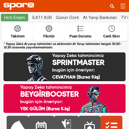
İLK11 KUR
Günün Özeti
At Yarışı Bankoları
TV'
Hızlı Erişim
Takımım
Fikstür
Puan Durumu
Canlı Skor
* Yapay Zeka At yarışı tahminleri ve ekibimizin At Yarışı tahminleri hergün 10:30-
12:30 arasında yayınlanmaktadır.
Yapay Zeka tahmincimiz
SPRINTMASTER
bugün için öneriyor:
CEVATHAN (Bursa 9.kş)
Yapay Zeka tahmincimiz
BEYGİRBOOSTER
bugün için öneriyor:
YEK GÜLÜM (Bursa 5.kş)