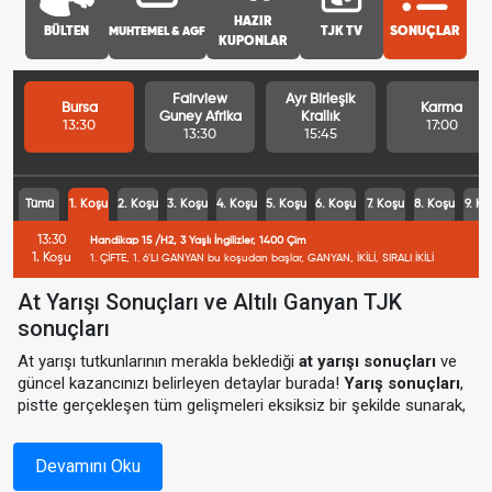
HAZIR
BÜLTEN
MUHTEMEL & AGF
TJK TV
SONUÇLAR
KUPONLAR
Fairview
Ayr Birleşik
Bursa
Karma
Guney Afrika
Krallık
13:30
17:00
13:30
15:45
Tümü
1. Koşu
2. Koşu
3. Koşu
4. Koşu
5. Koşu
6. Koşu
7. Koşu
8. Koşu
9. Ko
13:30
Handikap 15 /H2, 3 Yaşlı İngilizler, 1400 Çim
1. Koşu
1. ÇİFTE, 1. 6'LI GANYAN bu koşudan başlar, GANYAN, İKİLİ, SIRALI İKİLİ
At Yarışı Sonuçları ve Altılı Ganyan TJK
sonuçları
At yarışı tutkunlarının merakla beklediği
at yarışı sonuçları
ve
güncel kazancınızı belirleyen detaylar burada!
Yarış sonuçları
,
pistte gerçekleşen tüm gelişmeleri eksiksiz bir şekilde sunarak,
yarış heyecanını tamamlamanızı sağlar.
TJK sonuçlar
, kazanan
atlar, jokey bilgileri ve kazandırılan miktarlar ile sizlere detaylı bir
Devamını Oku
analiz sunuyor.