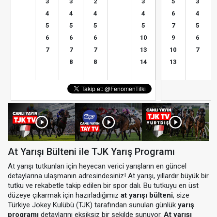
3
3
2
3
5
3
4
4
4
4
6
4
5
5
5
5
7
5
6
6
6
10
9
6
7
7
7
13
10
7
8
8
14
13
At Yarışı Bülteni ile TJK Yarış Programı
At yarışı tutkunları için heyecan verici yarışların en güncel
detaylarına ulaşmanın adresindesiniz! At yarışı, yıllardır büyük bir
tutku ve rekabetle takip edilen bir spor dalı. Bu tutkuyu en üst
düzeye çıkarmak için hazırladığımız
at yarışı bülteni
, size
Türkiye Jokey Kulübü (TJK) tarafından sunulan günlük
yarış
programı
detaylarını eksiksiz bir şekilde sunuyor.
At yarışı