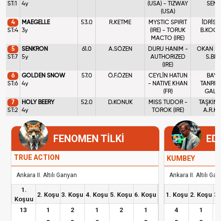
ST:1
4y
(USA) - TIZWAY
SEN.
(USA)
4
MAEGELLE
53.0
R.KETME
MYSTIC SPIRIT
İDRİS 
ST:4
3y
(IRE) - TORUK
B.KOC
MACTO (IRE)
5
SENKRON
61.0
A.SÖZEN
DURU HANIM -
OKAN BE
ST:7
5y
AUTHORIZED
S.BEK
(IRE)
6
GOLDEN SNOW
57.0
Ö.F.ÖZEN
CEYLİN HATUN
BAY
ST:6
4y
- NATIVE KHAN
TANRIVE
(FR)
GAL.K
7
HOLY BEERY
52.0
D.KONUK
MISS TUDOR -
TAŞKIN 
ST:2
4y
TOROK (IRE)
A.R.KI
FENOMEN TİLKİ
ED
TRUE ACTION
KUMBEY
Ankara II. Altılı Ganyan
Ankara II. Altılı Ga
1.
2. Koşu
3. Koşu
4. Koşu
5. Koşu
6. Koşu
1. Koşu
2. Koşu
3.
Koşuu
13
1
2
1
2
1
4
1