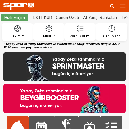
İLK11 KUR
Günün Özeti
At Yarışı Bankoları
TV'
Hızlı Erişim
Takımım
Fikstür
Puan Durumu
Canlı Skor
* Yapay Zeka At yarışı tahminleri ve ekibimizin At Yarışı tahminleri hergün 10:30-
12:30 arasında yayınlanmaktadır.
Yapay Zeka tahmincimiz
SPRINTMASTER
bugün için öneriyor:
Yapay Zeka tahmincimiz
BEYGİRBOOSTER
bugün için öneriyor: