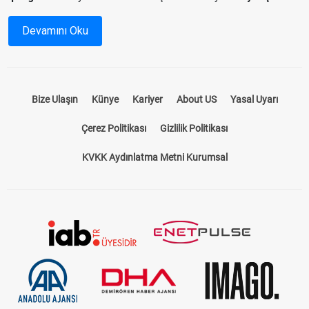
programı
ile hem yarış saatlerini hem de katılımcı atların
durumlarını önceden inceleyebilir, yarışlardan en iyi sonuçları
Devamını Oku
almak için stratejinizi oluşturabilirsiniz.
At Yarışı Bülteni Nedir?
Bize Ulaşın
Künye
Kariyer
About US
Yasal Uyarı
At yarışı bülteni, yarış öncesinde tüm detayların paylaşıldığı
kapsamı bir rehberdir. Hangi hipodromda, hangi atların
Çerez Politikası
Gizlilik Politikası
yarışacağını, jokeylerin isimlerini, atların önceki performanslarını
ve pist koşullarını öğrenmek için ideal bir kaynaktır. Bizim
KVKK Aydınlatma Metni Kurumsal
sunduğumuz
at yarışı bülteni
, sadece standart bir program
sunmakla kalmaz, aynı zamanda yarışseverlerin kazançlarını
artıracak tahminler ve analizler içerir.
TJK Yarış Programı ile Güncel Bilgilere
Ulaşın
TJK yarış programı
, Türkiye Jokey Kulübü tarafından her gün
düzenlenir ve güncel yarış bilgilerini içerir. Hipodromlarda