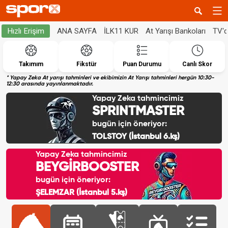
ANA SAYFA
İLK11 KUR
At Yarışı Bankoları
TV'
Hızlı Erişim
Takımım
Fikstür
Puan Durumu
Canlı Skor
* Yapay Zeka At yarışı tahminleri ve ekibimizin At Yarışı tahminleri hergün 10:30-
12:30 arasında yayınlanmaktadır.
Yapay Zeka tahmincimiz
SPRINTMASTER
bugün için öneriyor:
TOLSTOY (İstanbul 6.kş)
Yapay Zeka tahmincimiz
BEYGİRBOOSTER
bugün için öneriyor:
ŞELEMZAR (İstanbul 5.kş)