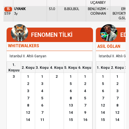
UÇANBEY
15
UYANIK
51.0
B.BÜLBÜL
BENLİ KIZIM -
ERSE
ST:9
3y
ODİNHAN
BÜYÜKTÜR
G.SUB
FENOMEN TİLKİ
ED
WHITEWALKERS
ASİL OĞLAN
İstanbul II. Altılı Ganyan
İstanbul II. Altılı G
1.
2. Koşu
3. Koşu
4. Koşu
5. Koşu
6. Koşu
1. Koşu
2. Koşu
3.
Koşuu
3
1
1
2
1
1
1
1
2
3
5
2
5
2
3
4
6
4
6
3
7
5
8
5
7
7
8
6
13
7
12
8
12
7
14
9
14
12
14
11
15
16
15
14