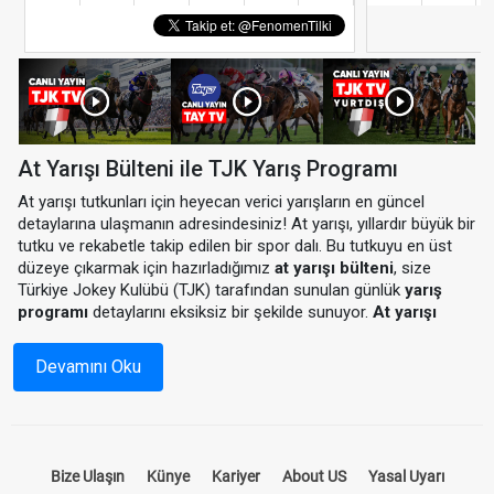
At Yarışı Bülteni ile TJK Yarış Programı
At yarışı tutkunları için heyecan verici yarışların en güncel
detaylarına ulaşmanın adresindesiniz! At yarışı, yıllardır büyük bir
tutku ve rekabetle takip edilen bir spor dalı. Bu tutkuyu en üst
düzeye çıkarmak için hazırladığımız
at yarışı bülteni
, size
Türkiye Jokey Kulübü (TJK) tarafından sunulan günlük
yarış
programı
detaylarını eksiksiz bir şekilde sunuyor.
At yarışı
programı
ile hem yarış saatlerini hem de katılımcı atların
durumlarını önceden inceleyebilir, yarışlardan en iyi sonuçları
Devamını Oku
almak için stratejinizi oluşturabilirsiniz.
At Yarışı Bülteni Nedir?
Bize Ulaşın
Künye
Kariyer
About US
Yasal Uyarı