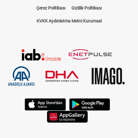
At yarışı bülteni, yarış öncesinde tüm detayların paylaşıldığı
kapsamı bir rehberdir. Hangi hipodromda, hangi atların
Çerez Politikası
Gizlilik Politikası
yarışacağını, jokeylerin isimlerini, atların önceki performanslarını
ve pist koşullarını öğrenmek için ideal bir kaynaktır. Bizim
KVKK Aydınlatma Metni Kurumsal
sunduğumuz
at yarışı bülteni
, sadece standart bir program
sunmakla kalmaz, aynı zamanda yarışseverlerin kazançlarını
artıracak tahminler ve analizler içerir.
TJK Yarış Programı ile Güncel Bilgilere
Ulaşın
TJK yarış programı
, Türkiye Jokey Kulübü tarafından her gün
düzenlenir ve güncel yarış bilgilerini içerir. Hipodromlarda
düzenlenen yarışların saatleri, katılımcı atlar, pist türü ve hava
koşulları gibi kritik bilgiler bu programda yer alır. Sitemizde yer
alan
at yarışı programı
, bu bilgileri kolayca erişilebilir bir şekilde
sunar. Yarışseverlerin ihtiyacı olan her türlü detay tek bir
sayfada toplanmıştır.
Güncel Yarış Programları