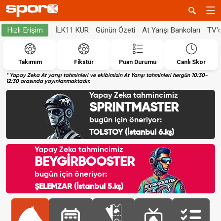
İLK11 KUR
Günün Özeti
At Yarışı Bankoları
TV'
Hızlı Erişim
Takımım
Fikstür
Puan Durumu
Canlı Skor
* Yapay Zeka At yarışı tahminleri ve ekibimizin At Yarışı tahminleri hergün 10:30-
12:30 arasında yayınlanmaktadır.
Yapay Zeka tahmincimiz
SPRINTMASTER
bugün için öneriyor:
TOLSTOY (İstanbul 6.kş)
Yapay Zeka tahmincimiz
BEYGİRBOOSTER
bugün için öneriyor:
ŞELEMZAR (İstanbul 5.kş)