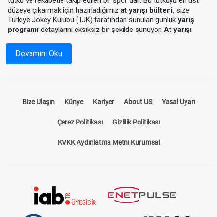
tutku ve rekabetle takip edilen bir spor dalı. Bu tutkuyu en üst
düzeye çıkarmak için hazırladığımız
at yarışı bülteni
, size
Türkiye Jokey Kulübü (TJK) tarafından sunulan günlük
yarış
programı
detaylarını eksiksiz bir şekilde sunuyor.
At yarışı
programı
ile hem yarış saatlerini hem de katılımcı atların
durumlarını önceden inceleyebilir, yarışlardan en iyi sonuçları
Devamını Oku
almak için stratejinizi oluşturabilirsiniz.
At Yarışı Bülteni Nedir?
Bize Ulaşın
Künye
Kariyer
About US
Yasal Uyarı
At yarışı bülteni, yarış öncesinde tüm detayların paylaşıldığı
kapsamı bir rehberdir. Hangi hipodromda, hangi atların
Çerez Politikası
Gizlilik Politikası
yarışacağını, jokeylerin isimlerini, atların önceki performanslarını
ve pist koşullarını öğrenmek için ideal bir kaynaktır. Bizim
KVKK Aydınlatma Metni Kurumsal
sunduğumuz
at yarışı bülteni
, sadece standart bir program
sunmakla kalmaz, aynı zamanda yarışseverlerin kazançlarını
artıracak tahminler ve analizler içerir.
TJK Yarış Programı ile Güncel Bilgilere
Ulaşın