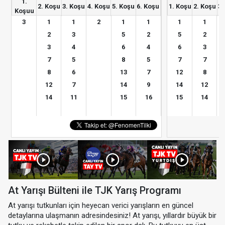
1.
2. Koşu
3. Koşu
4. Koşu
5. Koşu
6. Koşu
1. Koşu
2. Koşu
3.
Koşuu
3
1
1
2
1
1
1
1
2
3
5
2
5
2
3
4
6
4
6
3
7
5
8
5
7
7
8
6
13
7
12
8
12
7
14
9
14
12
14
11
15
16
15
14
At Yarışı Bülteni ile TJK Yarış Programı
At yarışı tutkunları için heyecan verici yarışların en güncel
detaylarına ulaşmanın adresindesiniz! At yarışı, yıllardır büyük bir