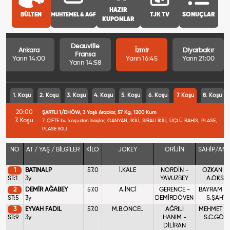
HAZIR
BÜLTEN
MUHTEMEL & AGF
TJK TV
SONUÇLAR
KUPONLAR
Deauville
Ankara
İzmir
Diyarbakır
Fransa
Yarın 14:00
Yarın 16:45
Yarın 21:00
Yarın 14:58
1. Koşu
2. Koşu
3. Koşu
4. Koşu
5. Koşu
6. Koşu
7. Koşu
8. Koşu
20:00
ŞARTLI 1/DHÖW, 3 Yaşlı Araplar, 57 Kg, 1200 Kum
7. Koşu
7. ÇİFTE bu koşudan başlar, GANYAN, İKİLİ, SIRALI İKİLİ, ÜÇLÜ BAHİS, PLASE,
PLASE İKİLİ
NO
AT / YAŞ / BİLGİLER
KİLO
JOKEY
ORİJİN
SAHİP/AN
1
BATINALP
57.0
İ.KALE
NORDİN -
ÖZKAN DE
ST:1
3y
YAVUZBEY
A.ÖKSÜ
2
DEMİR AĞABEY
57.0
A.İNCİ
GERENCE -
BAYRAM G
ST:5
3y
DEMİRDÖVEN
S.ŞAHYA
3
EYVAH FADIL
57.0
M.B.ÖNCEL
AĞRILI
MEHMET Bİ
ST:9
3y
HANIM -
S.C.GÖZ
DİLİRAN