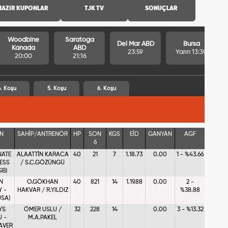
HAZIR KUPONLAR
TJK TV
SONUÇLAR
Woodbine
Saratoga
Del Mar ABD
Bursa
Kanada
ABD
23:59
Yarın 13:30
20:00
21:16
. Koşu
5. Koşu
6. Koşu
İN
SAHİP/ANTRENÖR
HP
SON
KGS
EİD
GANYAN
AGF
6
NATE
ALAATTİN KARACA
40
2
1
7
1.18.73
0.00
1 - %43.66
LESS
/ S.C.GÖZÜNGÜ
GB)
N
O.GÖKHAN
40
8
2
1
14
1.19.88
0.00
2 -
Y -
HAKVAR / R.YILDIZ
%38.88
USA)
YS
ÖMER USLU /
32
2
2
8
14
0.00
3 - %13.32
 -
M.A.PAKEL
AVER