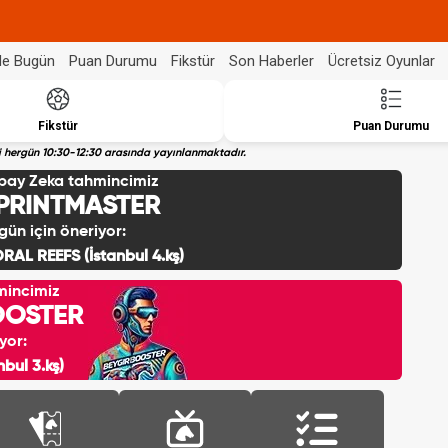
de Bugün
Puan Durumu
Fikstür
Son Haberler
Ücretsiz Oyunlar
Fikstür
Puan Durumu
eri hergün 10:30-12:30 arasında yayınlanmaktadır.
pay Zeka tahmincimiz
PRINTMASTER
gün için öneriyor:
RAL REEFS (İstanbul 4.kş)
mincimiz
OOSTER
yor:
bul 3.kş)