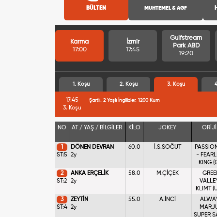
BÜLTEN
MUHTEMEL & AGF
Curragh
Gulfstream
Karma
İzmir
İrlanda
Park ABD
17:00
17:45
15:15
19:20
1. Koşu
2. Koşu
3. Koşu
4
17:45
Şartlı, 2 Yaşlı İngilizler, 1200 Kum
3. Koşu
NO
AT / YAŞ / BİLGİLER
KİLO
JOKEY
ORİJ
1
DÖNEN DEVRAN
60.0
İ.S.SÖĞÜT
PASSIO
ST:5
2y
- FEAR
KING (
2
ANKA ERÇELİK
58.0
M.ÇİÇEK
GREE
ST:2
2y
VALLE
KLIMT (
3
ZEYTİN
55.0
A.İNCİ
ALWA
ST:4
2y
MARJU
SUPER S