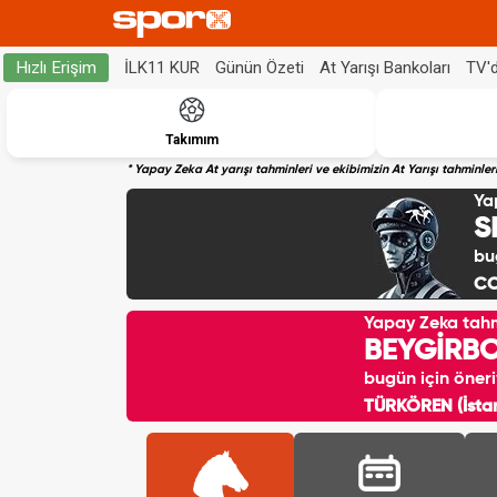
İLK11 KUR
Günün Özeti
At Yarışı Bankoları
TV'
Hızlı Erişim
Takımım
* Yapay Zeka At yarışı tahminleri ve ekibimizin At Yarışı tahminl
Ya
S
bu
CO
Yapay Zeka tah
BEYGİRB
bugün için öneri
TÜRKÖREN (İstan