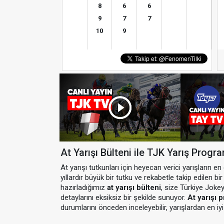
8
6
6
9
7
7
10
9
At Yarışı Bülteni ile TJK Yarış Progr
At yarışı tutkunları için heyecan verici yarışların e
yıllardır büyük bir tutku ve rekabetle takip edilen b
hazırladığımız
at yarışı bülteni
, size Türkiye Joke
detaylarını eksiksiz bir şekilde sunuyor.
At yarışı 
durumlarını önceden inceleyebilir, yarışlardan en iyi 