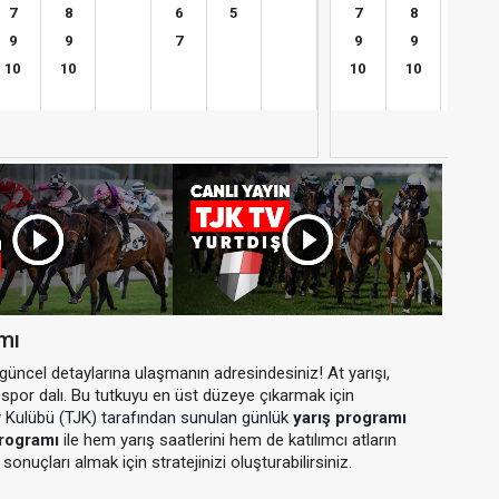
7
8
6
5
7
8
6
9
9
7
9
9
8
10
10
10
10
9
amı
n güncel detaylarına ulaşmanın adresindesiniz! At yarışı,
ir spor dalı. Bu tutkuyu en üst düzeye çıkarmak için
y Kulübü (TJK) tarafından sunulan günlük
yarış programı
programı
ile hem yarış saatlerini hem de katılımcı atların
sonuçları almak için stratejinizi oluşturabilirsiniz.