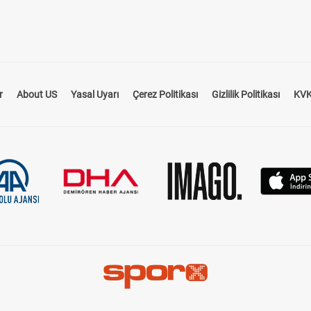
aylaşıldığı kapsamı bir rehberdir. Hangi hipodromda, hangi
önceki performanslarını ve pist koşullarını öğrenmek için ideal
, sadece standart bir program sunmakla kalmaz, aynı
r
About US
Yasal Uyarı
Çerez Politikası
Gizlilik Politikası
KVK
nler ve analizler içerir.
cel Bilgilere Ulaşın
an her gün düzenlenir ve güncel yarış bilgilerini içerir.
ı atlar, pist türü ve hava koşulları gibi kritik bilgiler bu
rogramı
, bu bilgileri kolayca erişilebilir bir şekilde sunar.
 sayfada toplanmıştır.
yarışlara dair tüm detaylara kolayca ulaşabilirsiniz.
İstanbul