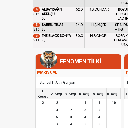
(USA
4
ALBAYRAĞIN
52.0
R.B.DÜNDAR
BOYUT
ST:3
AKKUŞU
LILBOU
2y
LAD (I
5
SABIRLI TINAS
54.0
H.ŞİMŞEK
SE Sİ D
ST:6
2y
- TIGHT
6
THE BLACK SONYA
50.0
M.B.ÖNCEL
BORA KI
ST:1
2y
HEMSW
(USA
FENOMEN TİLKİ
MARISCAL
E
İstanbul II. Altılı Ganyan
1.
2. Koşu
3. Koşu
4. Koşu
5. Koşu
6. Koşu
1
Koşuu
2
2
1
1
1
10
3
2
3
2
5
3
4
4
7
4
5
5