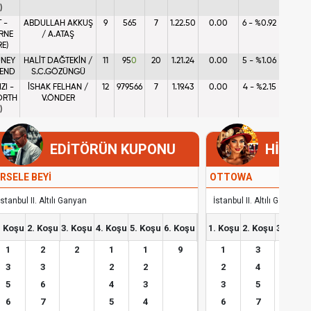
)
 -
ABDULLAH AKKUŞ
9
5
6
5
7
1.22.50
0.00
6 - %0.92
RNE
/ A.ATAŞ
RE)
UNEY
HALİT DAĞTEKİN /
11
9
5
0
20
1.21.24
0.00
5 - %1.06
 END
S.C.GÖZÜNGÜ
ZI -
İSHAK FELHAN /
12
9
7
9
5
6
6
7
1.19.43
0.00
4 - %2.15
ORTH
V.ÖNDER
)
EDİTÖRÜN KUPONU
HİPOD
RSELE BEYİ
OTTOWA
İstanbul II. Altılı Ganyan
İstanbul II. Altılı Ganyan
. Koşu
2. Koşu
3. Koşu
4. Koşu
5. Koşu
6. Koşu
1. Koşu
2. Koşu
3. Koşu
1
2
2
1
1
9
1
3
2
3
3
2
2
2
4
3
5
6
4
3
3
5
4
6
7
5
4
6
7
5